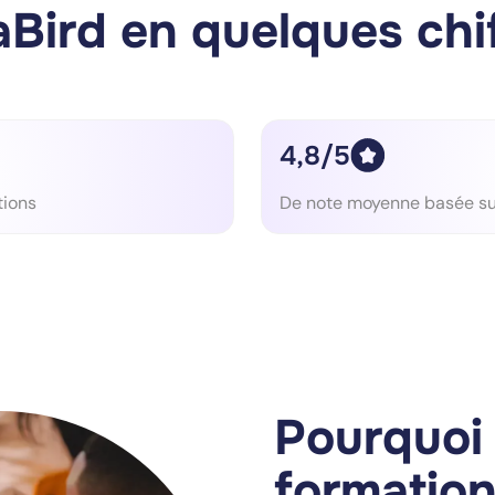
Bird en quelques chi
4,8/5
tions
De note moyenne basée sur
Pourquoi 
formatio