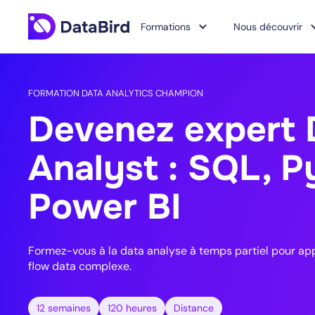
Formations
Nous découvrir
FORMATION DATA ANALYTICS CHAMPION
Devenez expert 
Analyst : SQL, P
Power BI
Formez-vous à la data analyse à temps partiel pour ap
flow data complexe.
12 semaines
120 heures
Distance