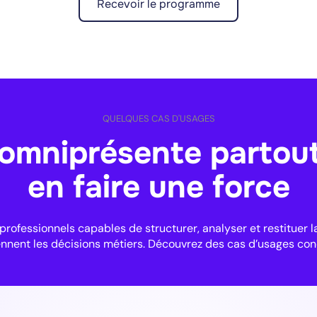
Recevoir le programme
QUELQUES CAS D'USAGES
 omniprésente partout
en faire une force
ofessionnels capables de structurer, analyser et restituer l
ennent les décisions métiers. Découvrez des cas d’usages con