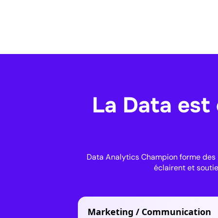
La Data est
Data Analytics Champion forme des pr
éclairent et souti
Marketing / Communication