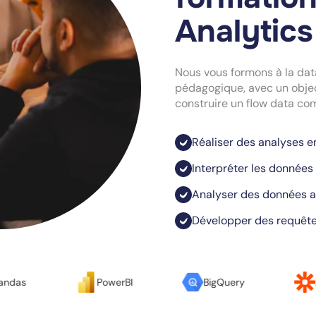
Analytic
Nous vous formons à la dat
pédagogique, avec un objec
construire un flow data co
Réaliser des analyses e
Interpréter les donnée
Analyser des données a
Développer des requête
PowerBI
BigQuery
Zapier