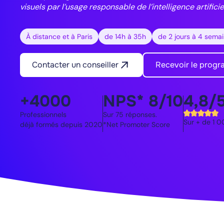
visuels par l’usage responsable de l’intelligence artifici
À distance et à Paris
de 14h à 35h
de 2 jours à 4 sema
Contacter un conseiller
Recevoir le prog
+4000
NPS* 8/10
4,8/
Professionnels
Sur 75 réponses.
Sur + de 1 0
déjà formés depuis 2020
*Net Promoter Score