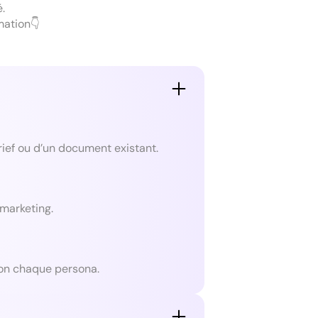
.
mation👇
brief ou d’un document existant.
 marketing.
lon chaque persona.