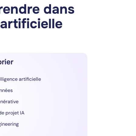
rendre dans
rtificielle
prier
igence artificielle
onnées
énérative
e projet IA
gineering