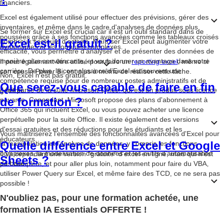
financiers.
Excel est également utilisé pour effectuer des prévisions, gérer des
inventaires, et même dans le cadre d'analyses de données plus
Se former sur Excel est crucial car il est un outil standard dans de
poussées grâce à ses fonctions avancées comme les tableaux croisés
Excel est-il gratuit ?
nombreux secteurs d'activité. Maîtriser Excel peut augmenter votre
dynamiques et les formules complexes.
efficacité, vous permettre d'analyser et de présenter des données de
manière plus convaincante, et vous donner un avantage dans votre
Il peut également être utilisé pour faire un
reporting excel
, même si
carrière. De plus, la connaissance d'Excel est souvent une
son cousin Power Bi, est plus à même de réaliser cette tâche.
Non, Excel n'est pas gratuit.
compétence requise pour de nombreux postes administratifs et de
Que serez-vous capable de faire en fin
Il fait partie de la suite Microsoft Office, qui est un produit sous licence
gestion.
de formation ?
payante. Cependant, Microsoft propose des plans d'abonnement à
Office 365 qui incluent Excel, ou vous pouvez acheter une licence
perpétuelle pour la suite Office. Il existe également des versions
d'essai gratuites et des réductions pour les étudiants et les
Vous maîtriserez l'ensemble des fonctionnalités avancées d'Excel pour
éducateurs.
Quelle différence entre Excel et Google
la manipulation et l'analyse de données, y compris les fonctions
complexes, la modélisation de données et les outils d'automatisation
Il ya cependant une version "gratuite" d'excel en ligne, mais qui n'est
Sheets ?
de base.
pas complète, et pour aller plus loin, notamment pour faire du VBA,
utiliser Power Query sur Excel, et même faire des TCD, ce ne sera pas
possible !
La différence principale entre Excel et Google Sheets réside dans leur
N'oubliez pas, pour une formation achetée, une
plateforme et leurs fonctionnalités. Excel est un logiciel de bureau
formation IA Essentials OFFERTE !
avec des fonctionnalités plus avancées en matière d'analyse de