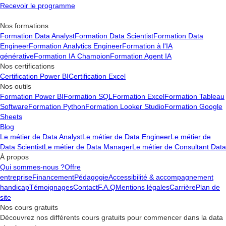
données, de personnalisation et de programmation VBA. Google
Recevoir le programme
Sheets, en revanche, est basé sur le cloud et favorise la collaboration
en temps réel. Bien que Sheets offre une intégration plus facile avec
Nos formations
d'autres services Google, il lui manque certaines fonctionnalités
Formation Data Analyst
Formation Data Scientist
Formation Data
avancées présentes dans Excel.
Engineer
Formation Analytics Engineer
Formation à l'IA
générative
Formation IA Champion
Formation Agent IA
Nos certifications
Certification Power BI
Certification Excel
Nos outils
Formation Power BI
Formation SQL
Formation Excel
Formation Tableau
Software
Formation Python
Formation Looker Studio
Formation Google
Sheets
Blog
Le métier de Data Analyst
Le métier de Data Engineer
Le métier de
Data Scientist
Le métier de Data Manager
Le métier de Consultant Data
À propos
Qui sommes-nous ?
Offre
entreprise
Financement
Pédagogie
Accessibilité & accompagnement
handicap
Témoignages
Contact
F.A.Q
Mentions légales
Carrière
Plan de
site
Nos cours gratuits
Découvrez nos différents cours gratuits pour commencer dans la data