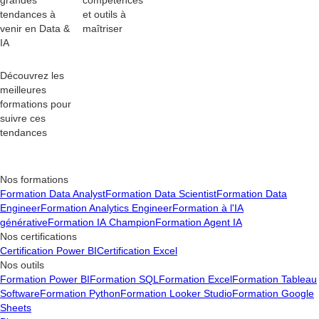
grandes
compétences
tendances à
et outils
à
venir en Data &
maîtriser
IA
Découvrez les
meilleures
formations pour
suivre ces
tendances
Nos formations
Formation Data Analyst
Formation Data Scientist
Formation Data
Engineer
Formation Analytics Engineer
Formation à l'IA
générative
Formation IA Champion
Formation Agent IA
Nos certifications
Certification Power BI
Certification Excel
Nos outils
Formation Power BI
Formation SQL
Formation Excel
Formation Tableau
Software
Formation Python
Formation Looker Studio
Formation Google
Sheets