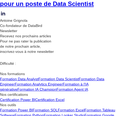
pour un poste de Data Scientist
Antoine Grignola
Co-fondateur de DataBird
Newsletter
Recevez nos
prochains articles
Pour ne pas rater la publication
de notre prochain article,
inscrivez-vous à notre newsletter
Difficulté :
Nos formations
Formation Data Analyst
Formation Data Scientist
Formation Data
Engineer
Formation Analytics Engineer
Formation à l'IA
générative
Formation IA Champion
Formation Agent IA
Nos certifications
Certification Power BI
Certification Excel
Nos outils
Formation Power BI
Formation SQL
Formation Excel
Formation Tableau
Software
Formation Python
Formation Looker Studio
Formation Google