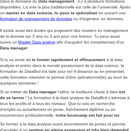
Dans le domaine du
Data management
, il y a plusieurs formations
disponibles. La voie la plus traditionnelle est celle de l’université. Après
un
master en data science, tu peux te spécialiser
en suivant une
formation de management de données
ou d’ingénieur en données.
Il existe aussi des écoles qui proposent des masters en management
de la donnée sur 5 ans ou 3 ans pour une licence. Tu peux aussi
suivre un
Master Data analyst
afin d'acquérir les compétences d'un
Data manager
Si tu as envie de
te former rapidement et efficacement
à la data
analyse et entrer dans le monde passionnant de la data science, la
formation de DataBird est faite pour toi! A distance ou en présentiel,
cette formation intensive te permet d'être opérationnel(le) au bout de
quelques semaines !
Si ce métier de
Data manager
t’attire, la meilleure chose à faire
est
de se lancer
! La formation à la data analyse de DataBird s’adresse à
tous les profils et à tous les niveaux. Que tu sois en recherche
d’emploi ou actuellement en poste, fraîchement diplômé ou en
reconversion professionnelle,
notre bootcamp est fait pour toi
.
Se former à la data analyse ouvre énormément de portes et permet
d’accéder à un
secteur en pleine expansion et très bien rémunéré
.