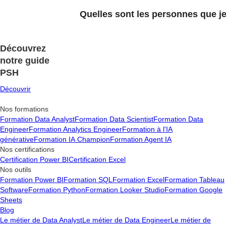
Quelles sont les personnes que j
Découvrez
notre guide
PSH
Découvrir
Nos formations
Formation Data Analyst
Formation Data Scientist
Formation Data
Engineer
Formation Analytics Engineer
Formation à l'IA
générative
Formation IA Champion
Formation Agent IA
Nos certifications
Certification Power BI
Certification Excel
Nos outils
Formation Power BI
Formation SQL
Formation Excel
Formation Tableau
Software
Formation Python
Formation Looker Studio
Formation Google
Sheets
Blog
Le métier de Data Analyst
Le métier de Data Engineer
Le métier de