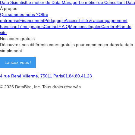
Data Scientist
Le métier de Data Manager
Le métier de Consultant Data
À propos
Qui sommes-nous ?
Offre
entreprise
Financement
Pédagogie
Accessibilité & accompagnement
handicap
Témoignages
Contact
F.A.Q
Mentions légales
Carrière
Plan de
site
Nos cours gratuits
Découvrez nos différents cours gratuits pour commencer dans la data
simplement.
Lancez-vous !
4 rue René Villermé, 75011 Paris
01.84.80.41.23
©
2026
DataBird, Inc. Tous droits réservés.