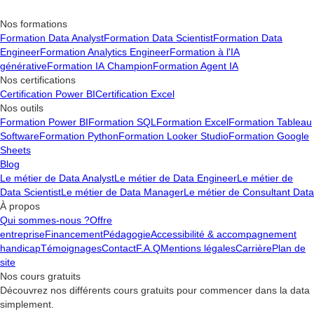
Nos formations
Formation Data Analyst
Formation Data Scientist
Formation Data
Engineer
Formation Analytics Engineer
Formation à l'IA
générative
Formation IA Champion
Formation Agent IA
Nos certifications
Certification Power BI
Certification Excel
Nos outils
Formation Power BI
Formation SQL
Formation Excel
Formation Tableau
Software
Formation Python
Formation Looker Studio
Formation Google
Sheets
Blog
Le métier de Data Analyst
Le métier de Data Engineer
Le métier de
Data Scientist
Le métier de Data Manager
Le métier de Consultant Data
À propos
Qui sommes-nous ?
Offre
entreprise
Financement
Pédagogie
Accessibilité & accompagnement
handicap
Témoignages
Contact
F.A.Q
Mentions légales
Carrière
Plan de
site
Nos cours gratuits
Découvrez nos différents cours gratuits pour commencer dans la data
simplement.