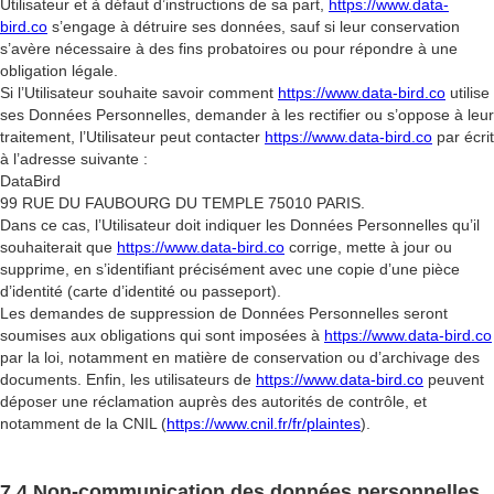
Utilisateur et à défaut d’instructions de sa part,
https://www.data-
bird.co
s’engage à détruire ses données, sauf si leur conservation
s’avère nécessaire à des fins probatoires ou pour répondre à une
obligation légale.
Si l’Utilisateur souhaite savoir comment
https://www.data-bird.co
utilise
ses Données Personnelles, demander à les rectifier ou s’oppose à leur
traitement, l’Utilisateur peut contacter
https://www.data-bird.co
par écrit
à l’adresse suivante :
DataBird
99 RUE DU FAUBOURG DU TEMPLE 75010 PARIS.
Dans ce cas, l’Utilisateur doit indiquer les Données Personnelles qu’il
souhaiterait que
https://www.data-bird.co
corrige, mette à jour ou
supprime, en s’identifiant précisément avec une copie d’une pièce
d’identité (carte d’identité ou passeport).
Les demandes de suppression de Données Personnelles seront
soumises aux obligations qui sont imposées à
https://www.data-bird.co
par la loi, notamment en matière de conservation ou d’archivage des
documents. Enfin, les utilisateurs de
https://www.data-bird.co
peuvent
déposer une réclamation auprès des autorités de contrôle, et
notamment de la CNIL (
https://www.cnil.fr/fr/plaintes
).
7.4 Non-communication des données personnelles