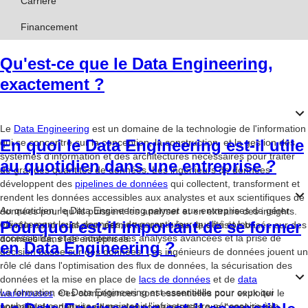
Carrière
Financement
Qu'est-ce que le Data Engineering,
exactement ?
Le
Data Engineering
est un domaine de la technologie de l'information
En quoi le Data Engineering est-il utile
qui se concentre sur la conception, la construction, et la gestion des
systèmes d'information et des architectures nécessaires pour traiter
au quotidien dans une entreprise ?
de grandes quantités de données. Les ingénieurs de données
développent des
pipelines de données
qui collectent, transforment et
rendent les données accessibles aux analystes et aux scientifiques de
Au quotidien, le Data Engineering permet aux entreprises de gérer
données pour qu'ils puissent les analyser et en extraire des insights.
Pourquoi est-il important de se former
efficacement leurs données, de garantir leur qualité et leur
Ce rôle est crucial pour permettre une prise de décision basée sur des
accessibilité, et de soutenir des analyses avancées et la prise de
données dans les entreprises.
en Data Engineering ?
décision basée sur des données. Les ingénieurs de données jouent un
rôle clé dans l'optimisation des flux de données, la sécurisation des
données et la mise en place de
lacs de données
et de
data
La formation en Data Engineering est essentielle pour ceux qui
warehouses
. Ces compétences sont essentielles pour exploiter le
souhaitent construire et maintenir l'infrastructure nécessaire à la
potentiel des données dans des domaines tels que l'analytique