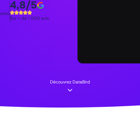
4,8/5
umni.
Sur + de 1 000 avis
Découvrez DataBird