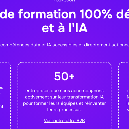
POURQUOI ?
Découvrir
de formation 100% dé
AI Agent Builder
sance en data
et à l'IA
Agents autonomes · Déplo
Intermédiaire
Construisez des agents IA
autonome sur vos outils mé
s compétences data et IA accessibles et directement actionnabl
orchestration, mise en pro
s DBT
s de données robustes
n8n
Make
API
Dus
 Stack. La formation pour
r vers un rôle de Data
50+
120h de formation
es
Découvrir
Découvri
entreprises que nous accompagnons
r
activement sur leur transformation IA
N
tist
pour former leurs équipes et réinventer
l
Pour se former au métier d'
nt
leurs processus.
Nouveau
Voir notre offre B2B
Intermédiaire
AI Product Builder 