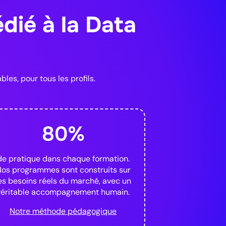
dié à la Data
Intermédiaire
iement en production
 capables d'agir de manière
tiers. Architecture multi-agents,
es, pour tous les profils.
d.
t
80%
r cette formation
de pratique dans chaque formation.
os programmes sont construits sur
es besoins réels du marché, avec un
AI Product Builder & No-code
véritable accompagnement humain.
Notre méthode pédagogique
& No-code
Intermédiaire