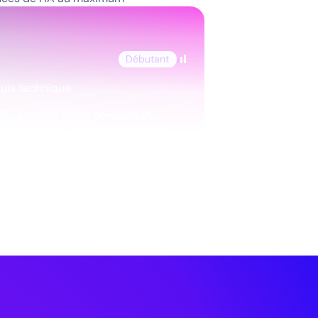
Débutant
quis technique
T, Copilot, outils no-code lA.
votre équipe — peu importe votre
Runway
on
r cette formation
t découvir le métier d'AI product Builder