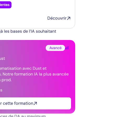
entes
Découvrir
à les bases de l’IA souhaitant
Avancé
ust
omatisation avec Dust et
. Notre formation IA la plus avancée
 prod.
ns
r cette formation
nces de l'IA au maximum