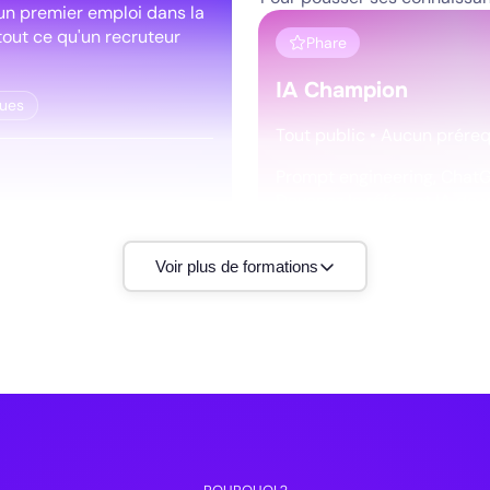
un premier emploi dans la
 tout ce qu'un recruteur
Phare
IA Champion
ques
Tout public • Aucun prére
Prompt engineering, ChatGP
Devenez le référent IA de 
rmation
métier de départ.
Voir plus de formations
ChatGPT
Dust
Make
Débutant
de 35 à 80h de formati
Découvri
s modèles de Machine
et de Data Science de bout
Pour aller encore plus loin e
e en production.
Nouveau