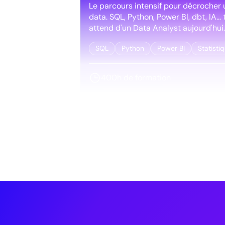
Le parcours intensif pour décrocher 
data. SQL, Python, Power Bl, dbt, IA...
attend d'un Data Analyst aujourd'hui.
SQL
Python
Power BI
Statisti
400h de formation
Découvrir cette fo
Pour aller encore plus loin
Data Science & IA
ML appliqué en format condensé
Concevez, entraînez et déployez de
Learning. Apprenez à piloter un proj
en bout, de la donnée brute à la mis