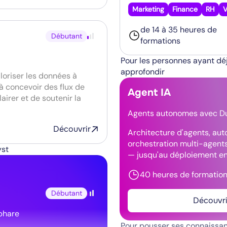
Marketing
Finance
RH
V
de 14 à 35 heures de
Débutant
formations
Pour les personnes ayant déj
approfondir
loriser les données à
 à concevoir des flux de
Agent IA
irer et de soutenir la
Agents autonomes avec D
Découvrir
Architecture d'agents, aut
orchestration multi-agents
yst
— jusqu'au déploiement en
40 heures de formatio
Débutant
Découvri
phare
Pour pousser ses connaissa