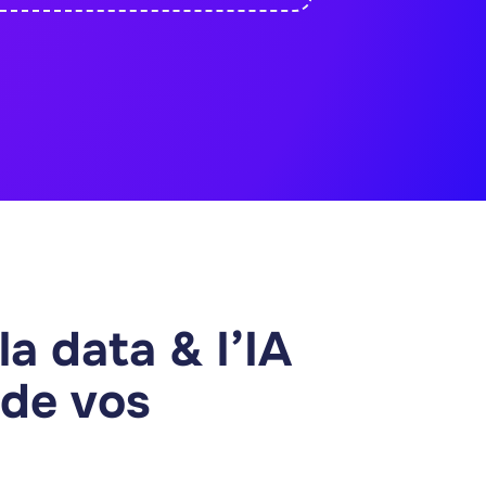
t managers et créateurs
roduits IA sans coder. Lovable,
vancées — passez de l'idée au
er
n8n
Claude Code
r cette formation
la data & l’IA
 de vos