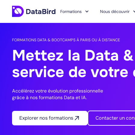
Formations
Nous découvrir
FORMATIONS DATA & BOOTCAMPS À PARIS OU À DISTANCE
Mettez la Data & 
service de votre 
Accélérez votre évolution professionnelle
grâce à nos formations Data et IA.
Explorer nos formations
Contacter un cons