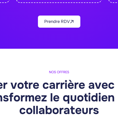
n phare
No-code · Pour les produc
 l'ensemble du cycle de vie
Concevez et déployez des p
Prendre RDV
ploration des données,
Bubble, automatisations a
ent.
produit fonctionnel.
Deep learning
MLFlow
Lovable
Bubble
Fram
420h de formation
rmation
Découvri
NOS OFFRES
r votre carrière avec 
nsformez le quotidien
collaborateurs