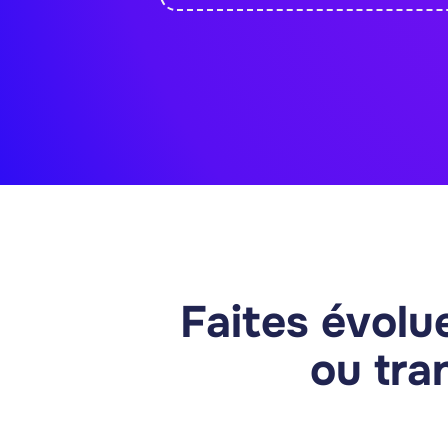
Vers le Machine Learning • Formatio
Devenez Data Scientist en maîtrisant
d'un projet de Machine Learning : ex
modélisation, évaluation et déploiem
Machine learning
Python avancé
480h de formation
Découvrir cette fo
Faites évolue
ou tra