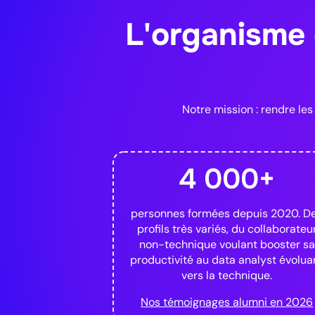
80h de formation
L'organisme 
Pour pousser encore plus vos connais
Analytics Engineer — Data
Orchestration
Notre mission : rendre le
Création, orchestration des pipeline
Concevez et orchestrez des pipeline
avec dbt, BigQuery et la Modern Data
4 000+
devenir Analytics Engineer ou évolue
Analytst Full Stack.
personnes formées depuis 2020. D
90h de formation
profils très variés, du collaborateu
Pour se former au métier de Data Scien
non-technique voulant booster sa
productivité au data analyst évolua
Phare
vers la technique.
Data Scientist
Nos témoignages alumni en 2026