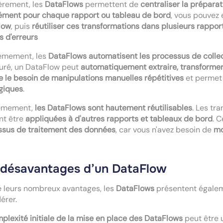
èrement, les
DataFlows
permettent de
centraliser la prépara
ément pour chaque rapport ou tableau de bord
, vous pouvez
low
, puis
réutiliser ces transformations dans plusieurs rappor
s d'erreurs
èmement, les
DataFlows
automatisent les processus de colle
uré, un DataFlow peut
automatiquement extraire, transformer
e le besoin de manipulations manuelles répétitives
et permet 
giques
.
ièmement,
les DataFlows sont hautement réutilisables
. Les tr
nt être
appliquées à d'autres rapports et tableaux de bord
. 
ssus de traitement des données
, car vous n'avez besoin de
mo
 désavantages d’un DataFlow
 leurs nombreux avantages, les
DataFlows
présentent égale
érer.
plexité initiale de la mise en place des DataFlows
peut être 