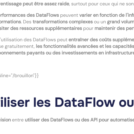
entissage peut être assez raide
, surtout pour ceux qui ne son
erformances des DataFlows
peuvent
varier en fonction de l'i
ormations
. Des
transformations complexes
ou un
grand volu
siter des ressources supplémentaires
pour
maintenir des pe
 l'utilisation des DataFlows peut
entraîner des coûts suppléme
se gratuitement,
les fonctionnalités avancées et les capacit
onnements payants ou des investissements en infrastructur
nline="/brouillon"}}
iliser les DataFlow o
ision
entre
utiliser des DataFlows ou des API
pour automatise