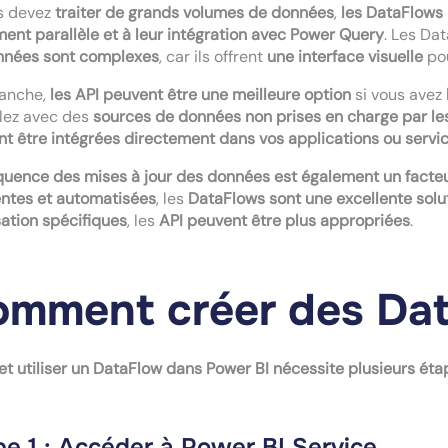
s devez
traiter de grands volumes de données
,
les DataFlows
ment parallèle et à leur intégration avec Power Query
. Les Da
nnées sont complexes
, car ils offrent
une interface visuelle
po
vanche,
les API peuvent être une meilleure option
si vous avez
llez avec des
sources de données non prises en charge par l
t être intégrées directement dans vos applications ou servic
quence des mises à jour des données est également un facte
ntes et automatisées
, les
DataFlows sont une excellente solu
isation spécifiques
, les
API peuvent être plus appropriées
.
mment créer des Dat
et utiliser un DataFlow dans Power BI nécessite plusieurs éta
pe 1 : Accéder à Power BI Service