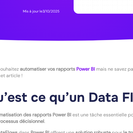
Mis à jour le
3/10/2025
souhaitez
automatiser vos rapports
Power BI
mais ne savez p
et article !
’est ce qu’un Data F
matisation des rapports Power BI
est une tâche essentielle 
rocessus décisionnel
.
taFlows
dans
Power BI
offrent une
solution robuste
pour
le t