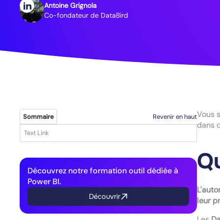
Antoine Grignola
Co-fondateur de DataBird
Vous 
Revenir en haut
Sommaire
dans c
Text Link
Qu
Découvrez notre formation outil dédiée à
Power BI.
L'auto
Découvrir
leur p
Les
Da