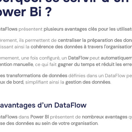
wer Bi ?
taFlows
présentent
plusieurs avantages clés pour les utilisa
èrement, ils permettent de
centraliser la préparation des do
issant ainsi la
cohérence des données à travers l'organisatio
mement, une fois configuré, un
DataFlow
peut
automatiqueme
ention manuelle
, ce qui fait
gagner du temps et réduit les err
les transformations de données
définies dans un DataFlow p
aux de bord
, simplifiant ainsi la
gestion des données
.
 avantages d’un DataFlow
taFlows
dans
Power BI
présentent de
nombreux avantages
q
yse des données au sein de votre organisation
.