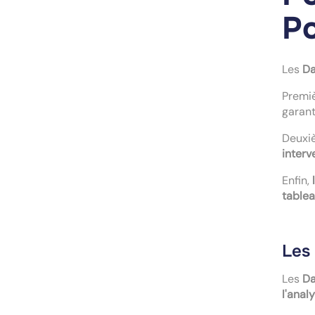
Po
Les
Da
Premi
garant
Deuxiè
interv
Enfin,
table
Les
Les
Da
l'anal