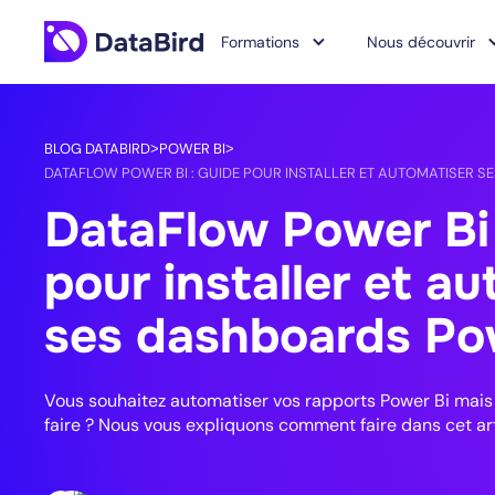
Formations
Nous découvrir
BLOG DATABIRD
POWER BI
>
>
DATAFLOW POWER BI : GUIDE POUR INSTALLER ET AUTOMATISER S
DataFlow Power Bi 
pour installer et a
ses dashboards Pow
Vous souhaitez automatiser vos rapports Power Bi mai
faire ? Nous vous expliquons comment faire dans cet art