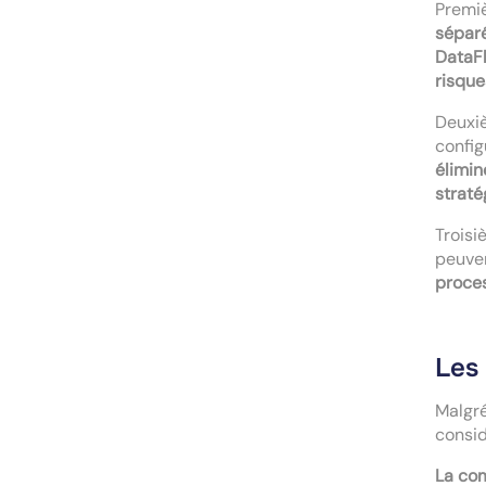
Premi
sépar
DataF
risque
Deuxi
config
élimin
straté
Trois
peuve
proce
Les
Malgré
consid
La com