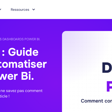
Ressources
ES DASHBOARDS POWER BI.
: Guide
utomatiser
er Bi.
s ne savez pas comment
icle !