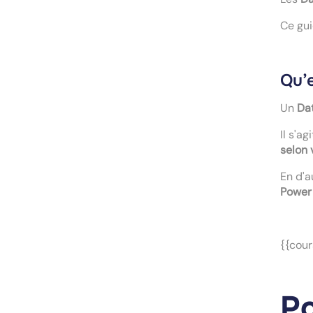
Ce gu
Qu’
Un
Da
Il s'ag
selon 
En d'a
Power
{{cour
Po