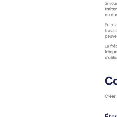
Si vou
traite
de do
En re
travai
peuven
La
fré
fréque
d'util
Co
Créer 
Éta