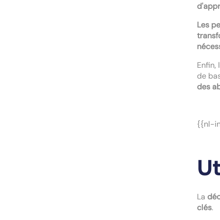
d'appr
Les p
transf
néces
Enfin,
de ba
des ab
{{nl-i
Ut
La
déc
clés
.