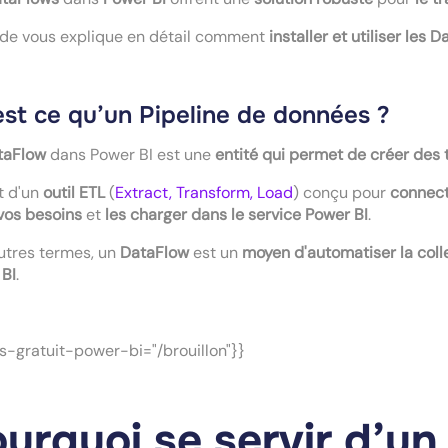
ide vous explique en détail comment
installer et utiliser le
est ce qu’un Pipeline de données ?
taFlow
dans Power BI est une
entité qui permet de créer des 
it d'un
outil ETL
(
Extract, Transform, Load
) conçu pour
connect
vos besoins
et
les charger dans le service Power BI
.
utres termes, un
DataFlow
est un
moyen d'automatiser la col
 BI
.
s-gratuit-power-bi="/brouillon"}}
urquoi se servir d’u