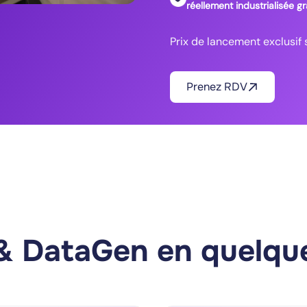
réellement industrialisée g
Prix de lancement exclusif s
Prenez RDV
 & DataGen en quelq