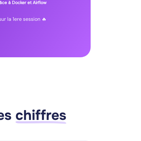
râce à Docker et Airflow
ur la 1ere session 🔥
ues
chiffres