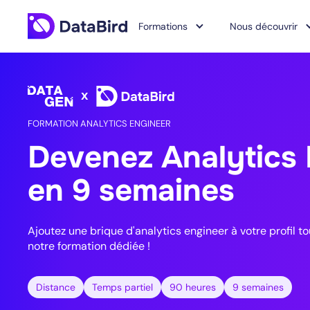
Formations
Nous découvrir
FORMATION ANALYTICS ENGINEER
Devenez Analytics 
en 9 semaines
Ajoutez une brique d'analytics engineer à votre profil t
notre formation dédiée !
Distance
Temps partiel
90 heures
9 semaines