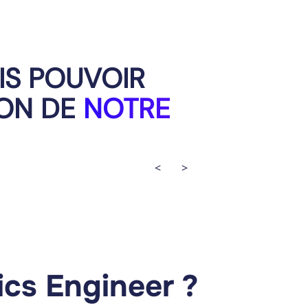
J’AI 
DATA
IS POUVOIR
ION DE
NOTRE
<
>
ics Engineer ?