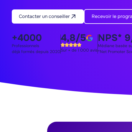
Contacter un conseiller
Recevoir le prog
+4000
4,8/5
NPS* 9
Professionnels
Médiane basée sur
Sur + de 1 000 avis
déjà formés depuis 2020
*Net Promoter Sc