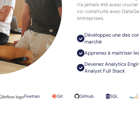
n'a jamais été aussi crucia
co-construite avec DataGe
entreprises.
Développez une des com
marché
Apprenez à maitriser le
Devenez Analytics Engin
Analyst Full Stack
Fivetran
Git
GitHub
SQL
MySQL