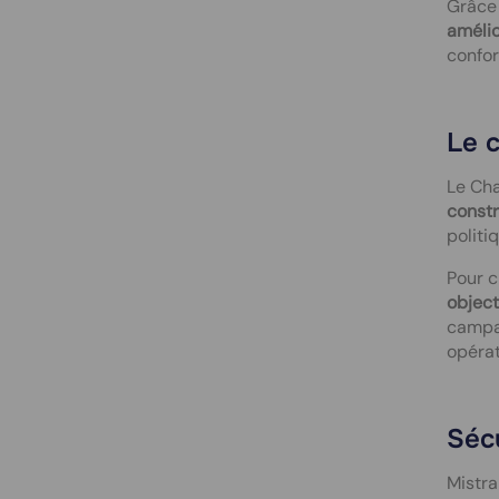
Grâce 
amélio
confor
Le 
Le Cha
constr
politi
Pour c
object
campag
opérat
Sécu
Mistra