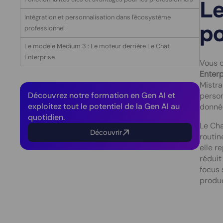
Le
Intégration et personnalisation dans l'écosystème
po
professionnel
Le modèle Medium 3 : Le moteur derrière Le Chat
Enterprise
Vous c
Enterp
Mistra
Découvrez notre formation en Gen AI et
person
exploitez tout le potentiel de la Gen AI au
donnée
quotidien.
Le Cha
Découvrir
routin
elle r
réduit
focus 
produc