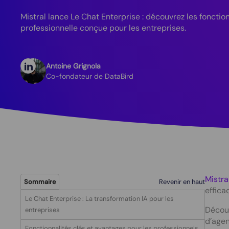
Mistral lance Le Chat Enterprise : découvrez les fonction
professionnelle conçue pour les entreprises.
Antoine Grignola
Co-fondateur de DataBird
Mistra
Revenir en haut
Sommaire
effica
Le Chat Enterprise : La transformation IA pour les
Découv
entreprises
d’agen
Fonctionnalités clés et avantages pour les professionnels