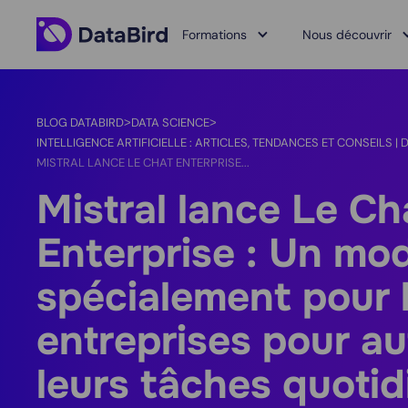
Formations
Nous découvrir
BLOG DATABIRD
DATA SCIENCE
>
>
INTELLIGENCE ARTIFICIELLE : ARTICLES, TENDANCES ET CONSEILS | 
MISTRAL LANCE LE CHAT ENTERPRISE...
Mistral lance Le Ch
Enterprise : Un mo
spécialement pour 
entreprises pour a
leurs tâches quoti