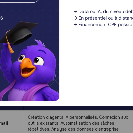
tégration et personna
→ Data ou IA, du niveau déb
écosystème professio
→ En présentiel ou à distan
→ Financement CPF possibl
gration avec les services tiers existants
t Enterprise s’intègre aux outils de gestion documentaire c
interopérabilité permet aux employés de
connecter l’assista
tuelle et une automatisation ciblée.
ERVICE
FONCTIONNALITÉS D'INTÉGRATION
IERS
Création d’agents IA personnalisés, Connexion aux
mail
outils existants, Automatisation des tâches
répétitives, Analyse des données d’entreprise