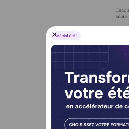
Découv
sécuri
Cré
Spécial été !
ser
Aut
eff
Int
Dép
Le Cha
de rap
3, il 
conce