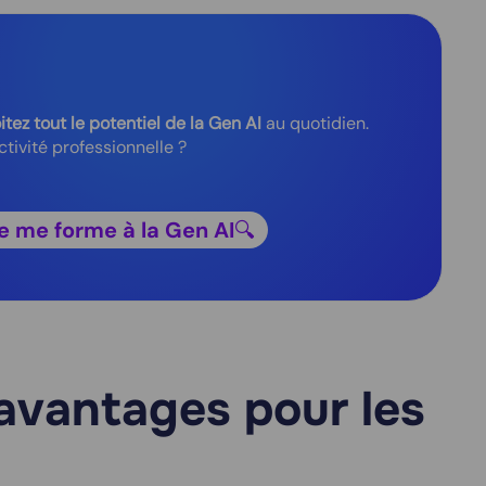
tez tout le potentiel de la Gen AI
au quotidien.
tivité professionnelle ?
e me forme à la Gen AI
🔍
 avantages pour les