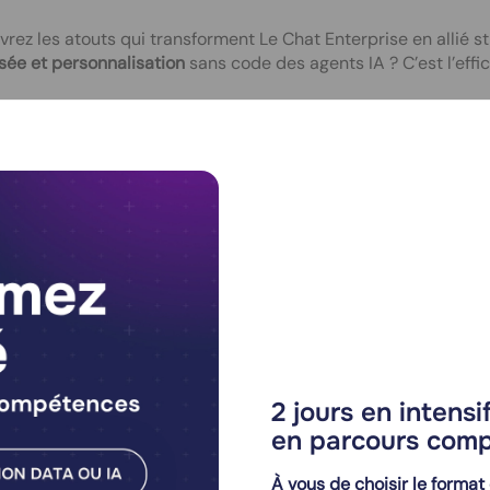
rez les atouts qui transforment Le Chat Enterprise en allié 
sée et personnalisation
sans code des agents IA ? C’est l’effic
ation d’agents IA
personnalisés sans code pour adapter l’intel
vice
omatisation des tâches répétitives
comme la gestion de docu
icacité
égration nativement sécurisée
avec les outils professionnels (
loiement flexible
en cloud privé avec contrôle d’accès renfor
t Enterprise s’attaque aux tâches routinières avec des agents
ports, la mise à jour de bases de données ou encore l’anal
traite jusqu’à 1000 mots par seconde, soit 8 fois moins cher q
2 jours en intens
ntrer
sur l’essentiel, avec un gain de temps estimé à 30% sur 
en parcours compl
À vous de choisir le format 