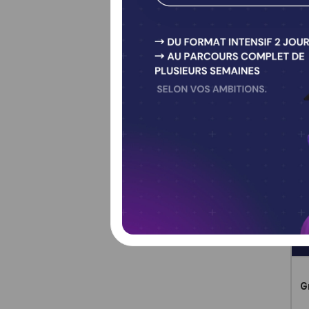
In
l'
Inté
Le Cha
Cette 
contex
S
T
G