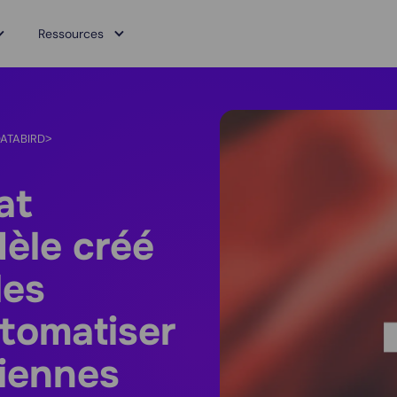
Ressources
DATABIRD
>
at
dèle créé
les
utomatiser
diennes