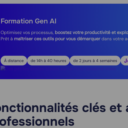
Formation Gen AI
Optimisez vos processus,
boostez votre productivité et exploi
Prêt à
maîtriser ces outils pour vous démarquer
dans votre ac
J
À distance
de 14h à 40 heures
de 2 jours à 4 semaines
nctionnalités clés et
ofessionnels