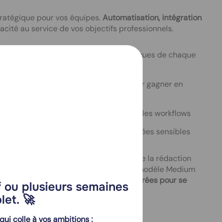
stratégique pour vos équipes.
Automatisation, intégration
acité au service de vos objectifs professionnels.
ligence artificielle aux besoins spécifiques de chaque
ments ou le traitement des emails pour gagner en
Google Drive, SharePoint) pour fluidifier les workflows
cé pour garantir la protection des données sensibles
 IA connectés à vos applications. Il gère la rédaction
yse de documents techniques. Grâce au modèle Medium
ue ses rivaux. Résultat ? Des équipes
libérées pour se
if ou plusieurs semaines
les processus administratifs.
et. 🚀
qui colle à vos ambitions :