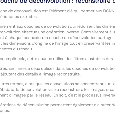
couche de déconvolution : reconstruire 
che de déconvolution est l’élément clé qui permet aux DCNN 
éristiques extraites.
irement aux couches de convolution qui réduisent les dimens
onvolution effectue une opération inverse. Contrairement à 
ent à chaque connexion, la couche de déconvolution partage de
it les dimensions d’origine de l’image tout en préservant les
dentes du réseau.
ccomplir cela, cette couche utilise des filtres ajustables dur
ltres, similaires à ceux utilisés dans les couches de convolutio
, ajoutant des détails à l’image reconstruite.
utres termes, alors que les convolutions se concentrent sur l’
tadata, la déconvolution vise à reconstruire les images, cr
ment d’images par le réseau. En soit, c'est le processus invers
érations de déconvolution permettent également d’ajouter des
iques.