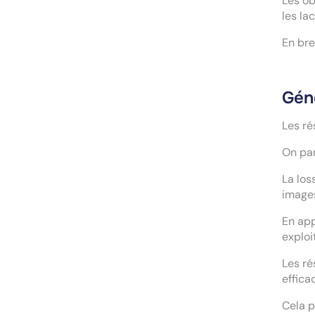
Les ob
les la
En bre
Géné
Les ré
On par
La los
images
En app
exploi
Les ré
effica
Cela p