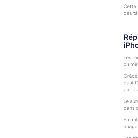
Cette 
des tâ
Rép
iPho
Les ré
ou mêm
Grâce 
qualit
par de
Le sur
dans 
En uti
image 