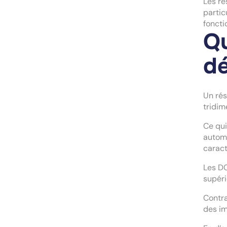
Les ré
partic
foncti
Qu
dé
Un rés
tridim
Ce qui
automa
caract
Les DC
supéri
Contra
des im