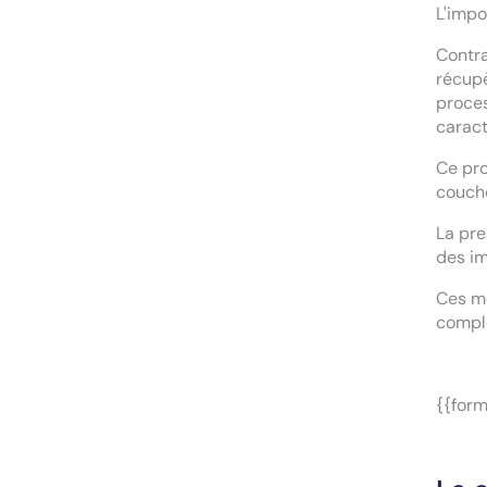
L'impo
Contr
récupè
proces
caract
Ce pro
couche
La pre
des im
Ces m
comple
{{form