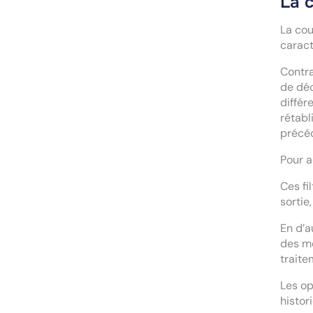
La 
La cou
caract
Contra
de déc
différ
rétabl
précé
Pour a
Ces fi
sortie
En d’a
des mé
traite
Les op
histor