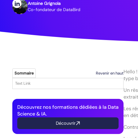
Antoine Grignola
Co-fondateur de DataBird
Hello 
Revenir en haut
Sommaire
type b
Text Link
Un rés
extrai
Découvrez nos formations dédiées à la Data
Les ré
Science & IA.
en dét
Découvrir
Contra