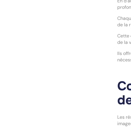
En d’a
profon
Chaque
de la 
Cette 
de la 
Ils of
nécess
Co
de
Les ré
images