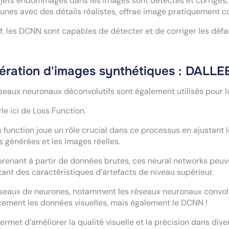
jets endommagés dans les images sont détectés et corrigés,
cunes avec des détails réalistes, offrae image pratiquement 
f, les DCNN sont capables de détecter et de corriger les défa
ration d'images synthétiques : DALLEE,
seaux neuronaux déconvolutifs sont également utilisés pour la 
le ici de Loss Function.
s function joue un rôle crucial dans ce processus en ajustant 
 générées et les images réelles.
renant à partir de données brutes, ces neural networks peuv
tant des caractéristiques d’artefacts de niveau supérieur.
seaux de neurones, notamment les réseaux neuronaux convolut
cement les données visuelles, mais également le DCNN !
ermet d’améliorer la qualité visuelle et la précision dans div