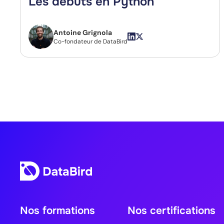
Les débuts en Python
Antoine Grignola
Co-fondateur de DataBird
Nos formations
Nos certifications