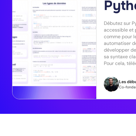
Pyth
Débutez sur P
accessible et 
comme pour l
automatiser d
développer de
sa syntaxe cla
Pour cela, tél
Les déb
Co-fondat