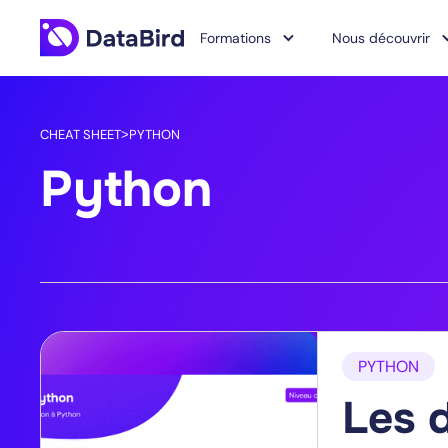
Formations
Nous découvrir
CHEAT SHEET
PYTHON
>
Python
PYTHON
Les 