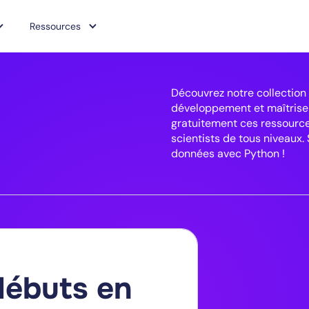
Ressources
Découvrez notre collection
développement et maîtriser
gratuitement ces ressource
scientists de tous niveaux.
données avec Python !
débuts en