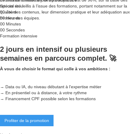
Le taux de satisfaction des participants est de 96%, sur la base des
Informations mises à jour au 30/04/2026
retours recueillis à l’issue des formations, portant notamment sur la
Spécial été !
qualité des contenus, leur dimension pratique et leur adéquation aux
00
Jours
besoins des équipes.
00
Heures
00
Minutes
00
Secondes
Formation intensive
2 jours en intensif ou plusieurs
semaines en parcours complet. 🚀
À vous de choisir le format qui colle à vos ambitions :
→ Data ou IA, du niveau débutant à l'expertise métier
→ En présentiel ou à distance, à votre rythme
→ Financement CPF possible selon les formations
Profiter de la promotion