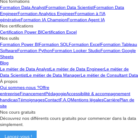
Nos formations
Formation Data Analyst
Formation Data Scientist
Formation Data
Engineer
Formation Analytics Engineer
Formation à l'IA
générative
Formation IA Champion
Formation Agent IA
Nos certifications
Certification Power BI
Certification Excel
Nos outils
Formation Power BI
Formation SQL
Formation Excel
Formation Tableau
Software
Formation Python
Formation Looker Studio
Formation Google
Sheets
Blog
Le métier de Data Analyst
Le métier de Data Engineer
Le métier de
Data Scientist
Le métier de Data Manager
Le métier de Consultant Data
À propos
Qui sommes-nous ?
Offre
entreprise
Financement
Pédagogie
Accessibilité & accompagnement
handicap
Témoignages
Contact
F.A.Q
Mentions légales
Carrière
Plan de
site
Nos cours gratuits
Découvrez nos différents cours gratuits pour commencer dans la data
simplement.
Lancez-vous !