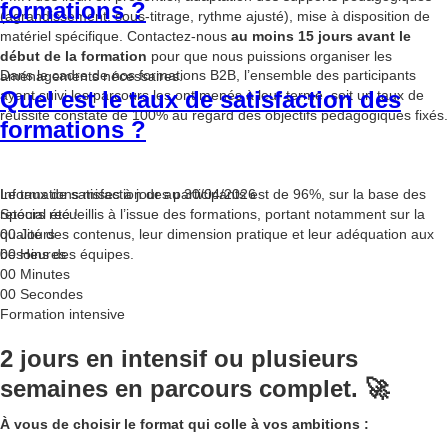
formations ?
(agrandissement, sous-titrage, rythme ajusté), mise à disposition de
matériel spécifique. Contactez-nous
au moins 15 jours avant le
début de la formation
pour que nous puissions organiser les
Dans le cadre de nos formations B2B, l’ensemble des participants
aménagements nécessaires.
Quel est le taux de satisfaction des
ayant suivi les parcours les ont menés à leur terme, soit un taux de
réussite constaté de 100% au regard des objectifs pédagogiques fixés.
formations ?
Le taux de satisfaction des participants est de 96%, sur la base des
Informations mises à jour au 30/04/2026
retours recueillis à l’issue des formations, portant notamment sur la
Spécial été !
qualité des contenus, leur dimension pratique et leur adéquation aux
00
Jours
besoins des équipes.
00
Heures
00
Minutes
00
Secondes
Formation intensive
2 jours en intensif ou plusieurs
semaines en parcours complet. 🚀
À vous de choisir le format qui colle à vos ambitions :