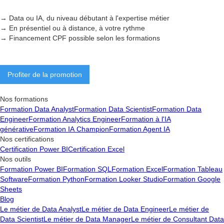
→ Data ou IA, du niveau débutant à l'expertise métier
→ En présentiel ou à distance, à votre rythme
→ Financement CPF possible selon les formations
Profiter de la promotion
Nos formations
Formation Data Analyst
Formation Data Scientist
Formation Data
Engineer
Formation Analytics Engineer
Formation à l'IA
générative
Formation IA Champion
Formation Agent IA
Nos certifications
Certification Power BI
Certification Excel
Nos outils
Formation Power BI
Formation SQL
Formation Excel
Formation Tableau
Software
Formation Python
Formation Looker Studio
Formation Google
Sheets
Blog
Le métier de Data Analyst
Le métier de Data Engineer
Le métier de
Data Scientist
Le métier de Data Manager
Le métier de Consultant Data