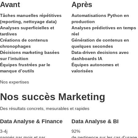
Avant
Après
Tâches manuelles répétitives
Automatisations Python en
(reporting, nettoyage data)
production
Analyses superficielles et
Analyses prédictives en temps
tardives
réel
Créations de contenus
Génération de contenus en
chronophages
quelques secondes
Décisions marketing basées
Data-driven decisions avec
sur l’intuition
dashboards IA
Équipes frustrées par le
Équipes autonomes et
manque d’outils
valorisées
Nos expertises
Nos succès Marketing
Des résultats concrets, mesurables et rapides
Data Analyse & Finance
Data Analyse & BI
3-4j
92%
gagnés par mois et par
de pertinence sur les cas d'usage