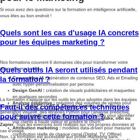
Si vous avez des questions sur la formation en intelligence artificielle,
vous êtes au bon endroit !
Quels sont les cas d'usage IA concrets
pour les équipes marketing ?
Nos formations couvrent 6 domaines clés pour transformer votre
Quels outils IA seront utilisés pendant
approche marketing :
la formation ?
Copywriting IA :
génération de contenus SEO, Ads et Emailing
avec hyper-personnalisation par persona
Design GenAI :
création de visuels publicitaires et maquettes
en quelques secondes
La formation s'appuie sur les outils les plus adoptés dans les équipes
Analyse prédictive :
prévision des volumes de ventes pour
Faut-il des compétences techniques
marketing :
ChatGPT / GPT-4, Claude, Gemini
, des outils de
ajuster budgets médias et stocks
génération visuelle, des librairies Python pour l'analyse prédictive,
pour suivre cette formation ?
Ciblage intelligent :
clustering et classification pour identifier
ainsi que des plateformes d'automatisation comme
Make, n8n ou
vos clients à haute valeur et prédire le churn
Zapier
. Tous les exercices sont réalisés sur vos propres données et
Attribution marketing :
modèles data-driven pour mesurer la
cas d'usage.
contribution réelle de chaque canal (Digital, TV, Offline)
Non. La formation est accessible aux profils marketing sans