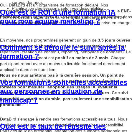
sur vos données
Oui. DataBird est un organisme de formation déclaré. Nos
Planification des sessions selon vos disponibilités
Quel est le ROI d'une formation IA
programmes sont éligibles aux financements via les
OPCO
ou le
FNE-
Formation
selon votre secteur. Nos équipes vous accompagnent dans
Pour des besoins urgents, certains formats standards peuvent être
pour mon équipe marketing ?
le montage des dossiers administratifs pour faciliter la prise en charge.
déployés en
10 jours ouvrés
.
En moyenne, nos programmes génèrent un gain de
3,5 jours ouvrés
Comment se déroule le suivi après la
par mois et par collaborateur
, grâce à l'automatisation des tâches
répétitives (création de contenu, reporting, nettoyage de données). Le
formation ?
retour sur investissement est
positif en moins de 3 mois
. Chaque
participant repart avec au moins un livrable fonctionnel directement
applicable dans son quotidien.
Nous ne nous arrêtons pas à la dernière session. Un point de
Vos formations sont-elles accessibles
suivi est organisé à J+30 avec les managers et les équipes
formées pour mesurer l'adoption des usages IA, évaluer la
aux personnes en situation de
satisfaction et proposer des ajustements de pratiques. Ce suivi
handicap ?
garantit une adoption durable, pas seulement une sensibilisation
ponctuelle.
DataBird s'engage à rendre ses formations accessibles à tous. Nous
Quel est le taux de réussite des
étudions au cas par cas les adaptations nécessaires : accessibilité
PMR des lieux en présentiel, adaptation des supports pédagogiques