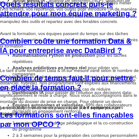
Social Media IA :
analyse de sentiment (NLP), détection de
Quels résultats concrets puis-je
background technique. Notre pédagogie part de vos réalités métier
tendances et signaux faibles en temps réel
(vos fichiers, vos reportings, vos outils) pour introduire l'IA de manière
attendre pour mon équipe marketing ?
progressive et immédiatement actionnable. Dès le premier jour, vous
manipulez des outils et repartez avec des livrables concrets.
Avant la formation, vos équipes passent du temps sur des tâches
Combien coûte une formation Data &
manuelles (reporting, nettoyage data, créations chronophages). Après
la formation :
IA pour entreprise avec DataBird ?
Automatisations Python en production
pour les tâches
répétitives
Analyses prédictives en temps réel
pour piloter vos
Le tarif d'une formation Data & IA sur mesure varie selon le nombre de
campagnes
Combien de temps faut-il pour mettre
collaborateurs, la durée du parcours et les formats choisis (présentiel,
Génération de contenus en quelques secondes
sans perte
distanciel, hybride). Nos programmes sont éligibles aux financements
en place la formation ?
de qualité
OPCO, ce qui permet dans la plupart des cas de réduire
Dashboards IA
pour passer de l'intuition aux décisions data-
significativement le reste à charge. Nous vous accompagnons dans le
driven
montage du dossier de prise en charge. Pour obtenir un devis
Équipes autonomes et valorisées
, 89% des collaborateurs
Le délai moyen de mise en place est de
3 à 4 semaines
après
personnalisé, prenez rendez-vous avec notre équipe pour un
déclarant un engagement renforcé
Les formations sont-elles finançables
validation du devis :
diagnostic offert.
par mon OPCO ?
1 semaine pour le cadrage pédagogique et la co-construction
du programme
2 à 3 semaines pour la préparation des contenus personnalisés