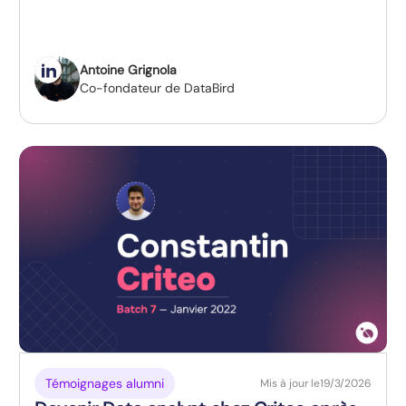
Antoine Grignola
Co-fondateur de DataBird
Témoignages alumni
Mis à jour le
19/3/2026