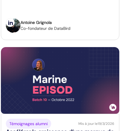
Antoine Grignola
Co-fondateur de DataBird
Témoignages alumni
Mis à jour le
19/3/2026