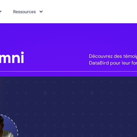
Ressources
mni
Découvrez des témoig
DataBird pour leur fo