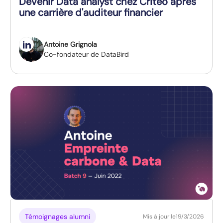
Devenir Data analyst chez Criteo après
une carrière d'auditeur financier
Antoine Grignola
Co-fondateur de DataBird
Témoignages alumni
Mis à jour le
19/3/2026