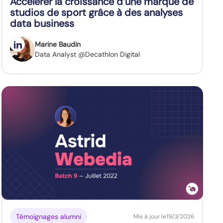
Accélérer la croissance d’une marque de
studios de sport grâce à des analyses
data business
Marine Baudin
Data Analyst @Decathlon Digital
Témoignages alumni
Mis à jour le
19/3/2026