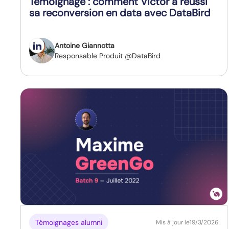
Témoignage : comment Victor a réussi
sa reconversion en data avec DataBird
Antoine Giannotta
Responsable Produit @DataBird
Témoignages alumni
Mis à jour le
19/3/2026