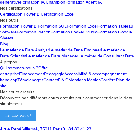
générative
Formation IA Champion
Formation Agent IA
Nos certifications
Certification Power BI
Certification Excel
Nos outils
Formation Power BI
Formation SQL
Formation Excel
Formation Tableau
Software
Formation Python
Formation Looker Studio
Formation Google
Sheets
Blog
Le métier de Data Analyst
Le métier de Data Engineer
Le métier de
Data Scientist
Le métier de Data Manager
Le métier de Consultant Data
À propos
Qui sommes-nous ?
Offre
entreprise
Financement
Pédagogie
Accessibilité & accompagnement
handicap
Témoignages
Contact
F.A.Q
Mentions légales
Carrière
Plan de
site
Nos cours gratuits
Découvrez nos différents cours gratuits pour commencer dans la data
simplement.
Lancez-vous !
4 rue René Villermé, 75011 Paris
01.84.80.41.23