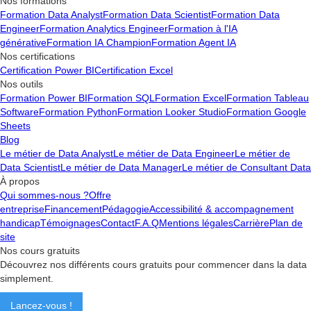
Nos formations
Formation Data Analyst
Formation Data Scientist
Formation Data
Engineer
Formation Analytics Engineer
Formation à l'IA
générative
Formation IA Champion
Formation Agent IA
Nos certifications
Certification Power BI
Certification Excel
Nos outils
Formation Power BI
Formation SQL
Formation Excel
Formation Tableau
Software
Formation Python
Formation Looker Studio
Formation Google
Sheets
Blog
Le métier de Data Analyst
Le métier de Data Engineer
Le métier de
Data Scientist
Le métier de Data Manager
Le métier de Consultant Data
À propos
Qui sommes-nous ?
Offre
entreprise
Financement
Pédagogie
Accessibilité & accompagnement
handicap
Témoignages
Contact
F.A.Q
Mentions légales
Carrière
Plan de
site
Nos cours gratuits
Découvrez nos différents cours gratuits pour commencer dans la data
simplement.
Lancez-vous !