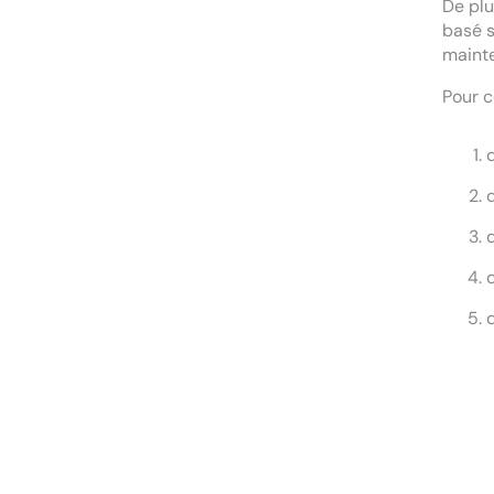
De plu
basé s
maint
Pour c