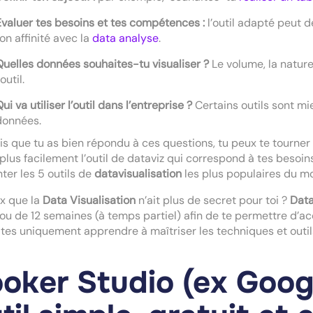
Évaluer tes besoins et tes compétences :
l’outil adapté peut d
ton affinité avec la
data analyse
.
Quelles données souhaites-tu visualiser ?
Le volume, la natur
’outil.
ui va utiliser l’outil dans l’entreprise ?
Certains outils sont mi
données.
is que tu as bien répondu à ces questions, tu peux te tourne
 plus facilement l’outil de dataviz qui correspond à tes besoins
ter les 5 outils de
datavisualisation
les plus populaires du m
x que la
Data Visualisation
n’ait plus de secret pour toi ?
Data
 ou de 12 semaines (à temps partiel) afin de te permettre d’a
tes uniquement apprendre à maîtriser les techniques et outil
oker Studio (ex Googl