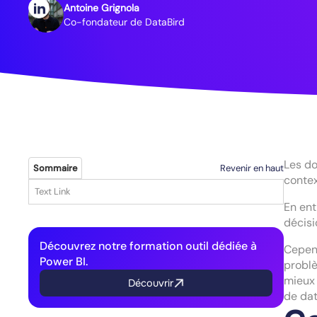
Antoine Grignola
Co-fondateur de DataBird
Les do
Revenir en haut
Sommaire
contex
Text Link
En ent
décisi
Découvrez notre formation outil dédiée à
Cepend
Power BI.
problè
mieux 
Découvrir
de dat