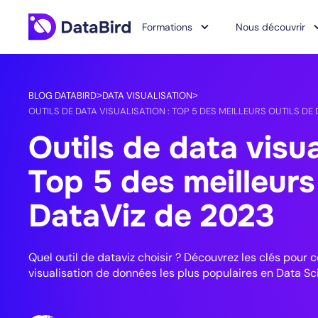
Formations
Nous découvrir
BLOG DATABIRD
DATA VISUALISATION
>
>
OUTILS DE DATA VISUALISATION : TOP 5 DES MEILLEURS OUTILS DE 
Outils de data visua
Top 5 des meilleurs
DataViz de 2023
Quel outil de dataviz choisir ? Découvrez les clés pour 
visualisation de données les plus populaires en Data Sc