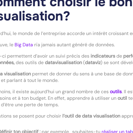
mment choisir le bon 
sualisation?
d’hui, le monde de l’entreprise accorde un intérêt croissant 
uve, le
Big Data
n'a jamais autant généré de données.
-ci permettent d’avoir un suivi précis des
indicateurs
de
per
nnées,
des outils de
datavisualisation
(
dataviz
) se sont déve
a visualisation
permet de donner du sens à une base de donné
 et parlant à tout le monde.
ins, il existe aujourd’hui un grand nombre de ces
outils
. Il 
soins et à ton budget. En effet, apprendre à utiliser un
outil
te
 d’être une perte de temps.
tions se posent pour choisir
l’outil de data visualisation
appro
éfinir ton objectif :
par exemple, souhaites-tu
réaliser un ta