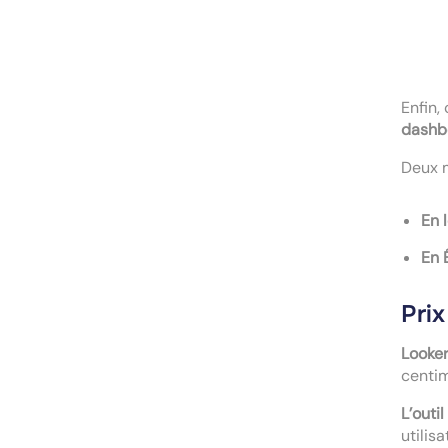
Enfin,
dashb
Deux m
En 
En 
Pri
Looker
centi
L’outil
utilis