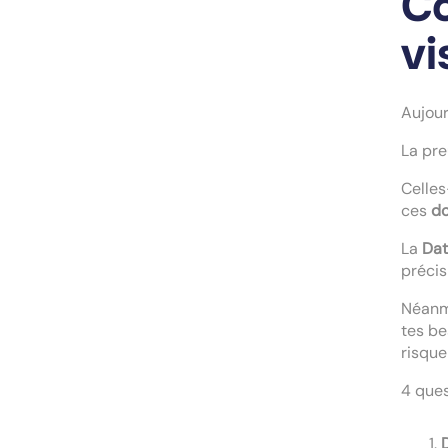
Co
vi
Aujour
La pre
Celles
ces
do
La
Dat
précis
Néanmo
tes be
risque
4 ques
D