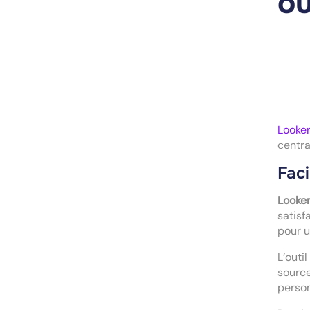
ou
Looker
centra
Faci
Looker
satisf
pour u
L’outi
source
person