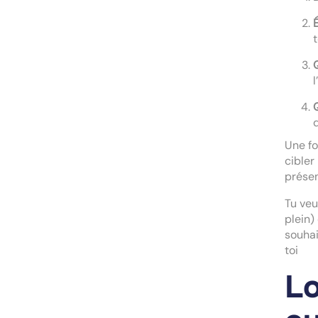
l
Q
Une fo
cibler
présen
Tu veu
plein)
souhai
toi
Lo