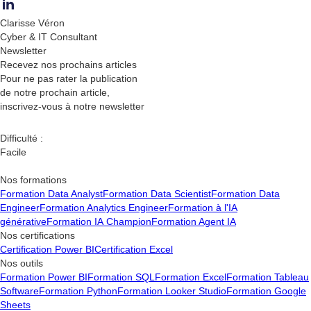
Clarisse Véron
Cyber & IT Consultant
Newsletter
Recevez nos
prochains articles
Pour ne pas rater la publication
de notre prochain article,
inscrivez-vous à notre newsletter
Difficulté :
Facile
Nos formations
Formation Data Analyst
Formation Data Scientist
Formation Data
Engineer
Formation Analytics Engineer
Formation à l'IA
générative
Formation IA Champion
Formation Agent IA
Nos certifications
Certification Power BI
Certification Excel
Nos outils
Formation Power BI
Formation SQL
Formation Excel
Formation Tableau
Software
Formation Python
Formation Looker Studio
Formation Google
Sheets