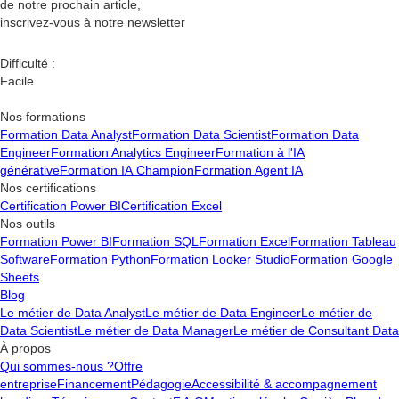
de notre prochain article,
inscrivez-vous à notre newsletter
Difficulté :
Facile
Nos formations
Formation Data Analyst
Formation Data Scientist
Formation Data
Engineer
Formation Analytics Engineer
Formation à l'IA
générative
Formation IA Champion
Formation Agent IA
Nos certifications
Certification Power BI
Certification Excel
Nos outils
Formation Power BI
Formation SQL
Formation Excel
Formation Tableau
Software
Formation Python
Formation Looker Studio
Formation Google
Sheets
Blog
Le métier de Data Analyst
Le métier de Data Engineer
Le métier de
Data Scientist
Le métier de Data Manager
Le métier de Consultant Data
À propos
Qui sommes-nous ?
Offre
entreprise
Financement
Pédagogie
Accessibilité & accompagnement