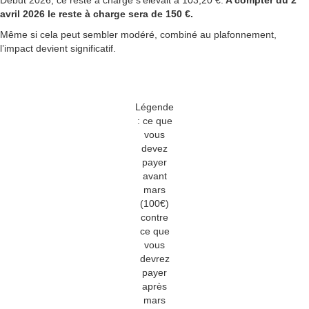
Début 2026, ce reste à charge s'élevait à 103,20 €.
A compter du 2
avril 2026 le reste à charge sera de 150 €.
Même si cela peut sembler modéré, combiné au plafonnement,
l’impact devient significatif.
Légende
: ce que
vous
devez
payer
avant
mars
(100€)
contre
ce que
vous
devrez
payer
après
mars