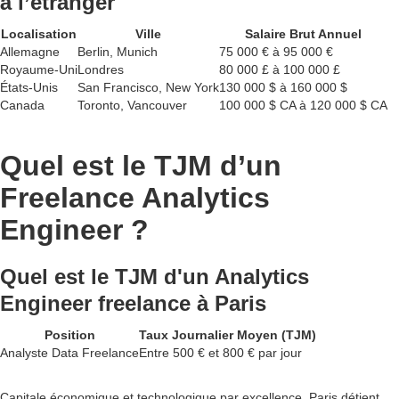
à l’étranger
Localisation
Ville
Salaire Brut Annuel
Allemagne
Berlin, Munich
75 000 € à 95 000 €
Royaume-Uni
Londres
80 000 £ à 100 000 £
États-Unis
San Francisco, New York
130 000 $ à 160 000 $
Canada
Toronto, Vancouver
100 000 $ CA à 120 000 $ CA
Quel est le TJM d’un
Freelance Analytics
Engineer ?
Quel est le TJM d'un Analytics
Engineer freelance à Paris
Position
Taux Journalier Moyen (TJM)
Analyste Data Freelance
Entre 500 € et 800 € par jour
Capitale économique et technologique par excellence, Paris détient