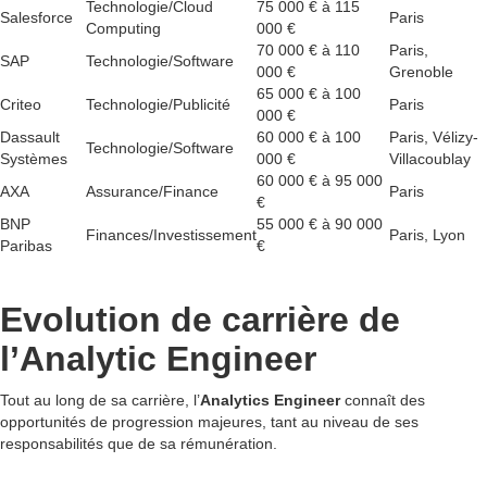
Technologie/Cloud
75 000 € à 115
Salesforce
Paris
Computing
000 €
70 000 € à 110
Paris,
SAP
Technologie/Software
000 €
Grenoble
65 000 € à 100
Criteo
Technologie/Publicité
Paris
000 €
Dassault
60 000 € à 100
Paris, Vélizy-
Technologie/Software
Systèmes
000 €
Villacoublay
60 000 € à 95 000
AXA
Assurance/Finance
Paris
€
BNP
55 000 € à 90 000
Finances/Investissement
Paris, Lyon
Paribas
€
Evolution de carrière de
l’Analytic Engineer
Tout au long de sa carrière, l’
Analytics Engineer
connaît des
opportunités de progression majeures, tant au niveau de ses
responsabilités que de sa rémunération.