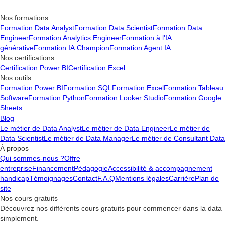
Nos formations
Formation Data Analyst
Formation Data Scientist
Formation Data
Engineer
Formation Analytics Engineer
Formation à l'IA
générative
Formation IA Champion
Formation Agent IA
Nos certifications
Certification Power BI
Certification Excel
Nos outils
Formation Power BI
Formation SQL
Formation Excel
Formation Tableau
Software
Formation Python
Formation Looker Studio
Formation Google
Sheets
Blog
Le métier de Data Analyst
Le métier de Data Engineer
Le métier de
Data Scientist
Le métier de Data Manager
Le métier de Consultant Data
À propos
Qui sommes-nous ?
Offre
entreprise
Financement
Pédagogie
Accessibilité & accompagnement
handicap
Témoignages
Contact
F.A.Q
Mentions légales
Carrière
Plan de
site
Nos cours gratuits
Découvrez nos différents cours gratuits pour commencer dans la data
simplement.