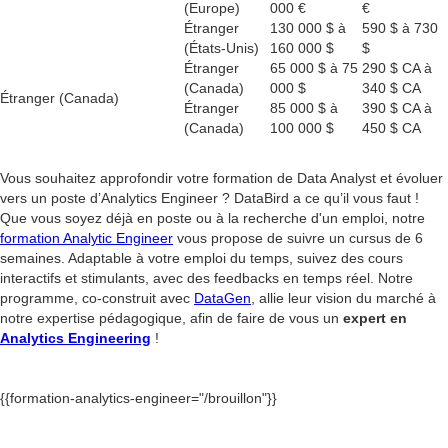
(Europe)
000 €
€
Étranger
130 000 $ à
590 $ à 730
(États-Unis)
160 000 $
$
Étranger
65 000 $ à 75
290 $ CA à
(Canada)
000 $
340 $ CA
Étranger (Canada)
Étranger
85 000 $ à
390 $ CA à
(Canada)
100 000 $
450 $ CA
Vous souhaitez approfondir votre formation de Data Analyst et évoluer
vers un poste d’Analytics Engineer ? DataBird a ce qu’il vous faut !
Que vous soyez déjà en poste ou à la recherche d'un emploi, notre
formation Analytic Engineer
vous propose de suivre un cursus de 6
semaines. Adaptable à votre emploi du temps, suivez des cours
interactifs et stimulants, avec des feedbacks en temps réel. Notre
programme, co-construit avec
DataGen
, allie leur vision du marché à
notre expertise pédagogique, afin de faire de vous un
expert en
Analytics Engineering
!
{{formation-analytics-engineer="/brouillon"}}