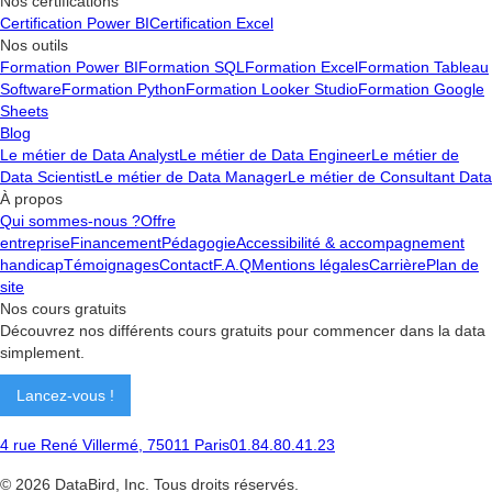
Nos certifications
Certification Power BI
Certification Excel
Nos outils
Formation Power BI
Formation SQL
Formation Excel
Formation Tableau
Software
Formation Python
Formation Looker Studio
Formation Google
Sheets
Blog
Le métier de Data Analyst
Le métier de Data Engineer
Le métier de
Data Scientist
Le métier de Data Manager
Le métier de Consultant Data
À propos
Qui sommes-nous ?
Offre
entreprise
Financement
Pédagogie
Accessibilité & accompagnement
handicap
Témoignages
Contact
F.A.Q
Mentions légales
Carrière
Plan de
site
Nos cours gratuits
Découvrez nos différents cours gratuits pour commencer dans la data
simplement.
Lancez-vous !
4 rue René Villermé, 75011 Paris
01.84.80.41.23
©
2026
DataBird, Inc. Tous droits réservés.