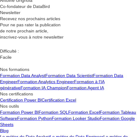
Antoine Grignola
Co-fondateur de DataBird
Newsletter
Recevez nos
prochains articles
Pour ne pas rater la publication
de notre prochain article,
inscrivez-vous à notre newsletter
Difficulté :
Facile
Nos formations
Formation Data Analyst
Formation Data Scientist
Formation Data
Engineer
Formation Analytics Engineer
Formation à l'IA
générative
Formation IA Champion
Formation Agent IA
Nos certifications
Certification Power BI
Certification Excel
Nos outils
Formation Power BI
Formation SQL
Formation Excel
Formation Tableau
Software
Formation Python
Formation Looker Studio
Formation Google
Sheets
Blog
Le métier de Data Analyst
Le métier de Data Engineer
Le métier de