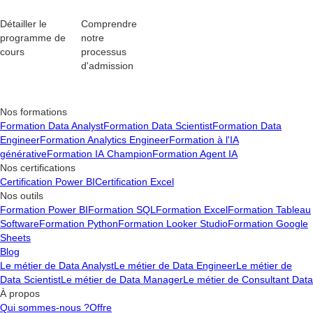
Détailler le
Comprendre
programme de
notre
cours
processus
d'admission
Nos formations
Formation Data Analyst
Formation Data Scientist
Formation Data
Engineer
Formation Analytics Engineer
Formation à l'IA
générative
Formation IA Champion
Formation Agent IA
Nos certifications
Certification Power BI
Certification Excel
Nos outils
Formation Power BI
Formation SQL
Formation Excel
Formation Tableau
Software
Formation Python
Formation Looker Studio
Formation Google
Sheets
Blog
Le métier de Data Analyst
Le métier de Data Engineer
Le métier de
Data Scientist
Le métier de Data Manager
Le métier de Consultant Data
À propos
Qui sommes-nous ?
Offre