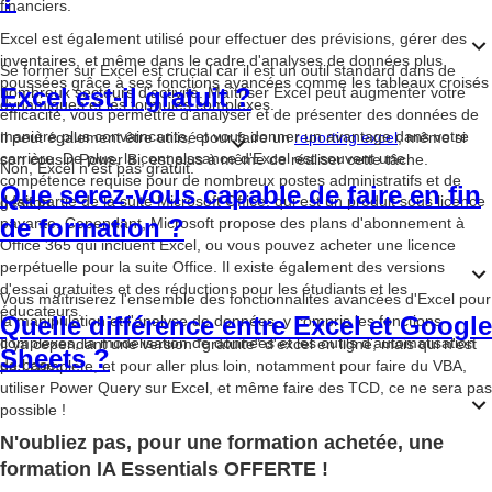
financiers.
Excel est également utilisé pour effectuer des prévisions, gérer des
inventaires, et même dans le cadre d'analyses de données plus
Se former sur Excel est crucial car il est un outil standard dans de
poussées grâce à ses fonctions avancées comme les tableaux croisés
Excel est-il gratuit ?
nombreux secteurs d'activité. Maîtriser Excel peut augmenter votre
dynamiques et les formules complexes.
efficacité, vous permettre d'analyser et de présenter des données de
manière plus convaincante, et vous donner un avantage dans votre
Il peut également être utilisé pour faire un
reporting excel
, même si
carrière. De plus, la connaissance d'Excel est souvent une
son cousin Power Bi, est plus à même de réaliser cette tâche.
Non, Excel n'est pas gratuit.
compétence requise pour de nombreux postes administratifs et de
Que serez-vous capable de faire en fin
Il fait partie de la suite Microsoft Office, qui est un produit sous licence
gestion.
de formation ?
payante. Cependant, Microsoft propose des plans d'abonnement à
Office 365 qui incluent Excel, ou vous pouvez acheter une licence
perpétuelle pour la suite Office. Il existe également des versions
d'essai gratuites et des réductions pour les étudiants et les
Vous maîtriserez l'ensemble des fonctionnalités avancées d'Excel pour
éducateurs.
Quelle différence entre Excel et Google
la manipulation et l'analyse de données, y compris les fonctions
complexes, la modélisation de données et les outils d'automatisation
Il ya cependant une version "gratuite" d'excel en ligne, mais qui n'est
Sheets ?
de base.
pas complète, et pour aller plus loin, notamment pour faire du VBA,
utiliser Power Query sur Excel, et même faire des TCD, ce ne sera pas
possible !
La différence principale entre Excel et Google Sheets réside dans leur
N'oubliez pas, pour une formation achetée, une
plateforme et leurs fonctionnalités. Excel est un logiciel de bureau
formation IA Essentials OFFERTE !
avec des fonctionnalités plus avancées en matière d'analyse de