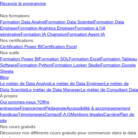
données, de personnalisation et de programmation VBA. Google
Recevoir le programme
Sheets, en revanche, est basé sur le cloud et favorise la collaboration
en temps réel. Bien que Sheets offre une intégration plus facile avec
Nos formations
d'autres services Google, il lui manque certaines fonctionnalités
Formation Data Analyst
Formation Data Scientist
Formation Data
avancées présentes dans Excel.
Engineer
Formation Analytics Engineer
Formation à l'IA
générative
Formation IA Champion
Formation Agent IA
Nos certifications
Certification Power BI
Certification Excel
Nos outils
Formation Power BI
Formation SQL
Formation Excel
Formation Tableau
Software
Formation Python
Formation Looker Studio
Formation Google
Sheets
Blog
Le métier de Data Analyst
Le métier de Data Engineer
Le métier de
Data Scientist
Le métier de Data Manager
Le métier de Consultant Data
À propos
Qui sommes-nous ?
Offre
entreprise
Financement
Pédagogie
Accessibilité & accompagnement
handicap
Témoignages
Contact
F.A.Q
Mentions légales
Carrière
Plan de
site
Nos cours gratuits
Découvrez nos différents cours gratuits pour commencer dans la data