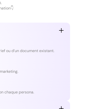
.
mation👇
brief ou d’un document existant.
 marketing.
lon chaque persona.