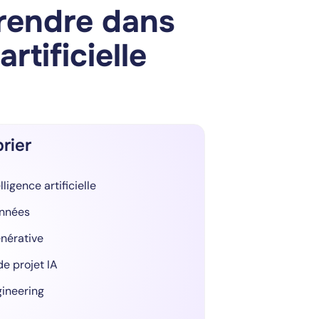
rendre dans
rtificielle
prier
igence artificielle
onnées
énérative
e projet IA
gineering