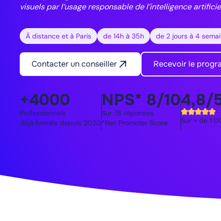
visuels par l’usage responsable de l’intelligence artifici
À distance et à Paris
de 14h à 35h
de 2 jours à 4 sema
Contacter un conseiller
Recevoir le prog
+4000
NPS* 8/10
4,8/
Professionnels
Sur 75 réponses.
Sur + de 1 0
déjà formés depuis 2020
*Net Promoter Score