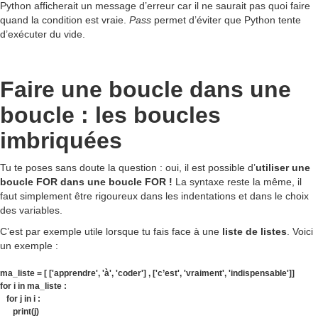
Python afficherait un message d’erreur car il ne saurait pas quoi faire
quand la condition est vraie.
Pass
permet d’éviter que Python tente
d’exécuter du vide.
Faire une boucle dans une
boucle : les boucles
imbriquées
Tu te poses sans doute la question : oui, il est possible d’
utiliser une
boucle FOR dans une boucle FOR !
La syntaxe reste la même, il
faut simplement être rigoureux dans les indentations et dans le choix
des variables.
C’est par exemple utile lorsque tu fais face à une
liste de listes
. Voici
un exemple :
ma_liste = [ ['apprendre', 'à', 'coder'] , ['c’est', 'vraiment', 'indispensable']]
for i in ma_liste :
for j in i :
print(j)