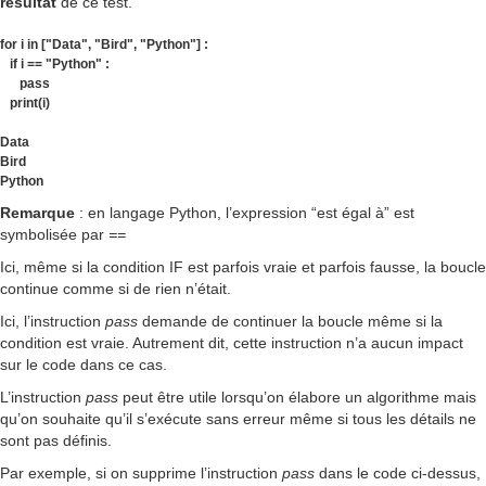
résultat
de ce test.
for i in ["Data", "Bird", "Python"] :
if i == "Python" :
pass
print(i)
Data
Bird
Python
Remarque
: en langage Python, l’expression “est égal à” est
symbolisée par
==
Ici, même si la condition IF est parfois vraie et parfois fausse, la boucle
continue comme si de rien n’était.
Ici, l’instruction
pass
demande de continuer la boucle même si la
condition est vraie. Autrement dit, cette instruction n’a aucun impact
sur le code dans ce cas.
L’instruction
pass
peut être utile lorsqu’on élabore un algorithme mais
qu’on souhaite qu’il s’exécute sans erreur même si tous les détails ne
sont pas définis.
Par exemple, si on supprime l’instruction
pass
dans le code ci-dessus,