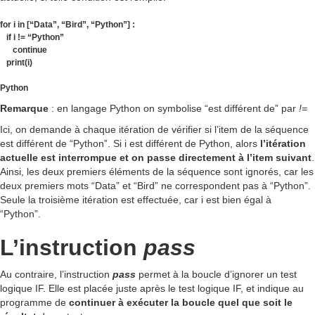
for i in [“Data”, “Bird”, “Python”] :
if i != “Python”
continue
print(i)
Python
Remarque
: en langage Python on symbolise “est différent de” par
!=
Ici, on demande à chaque itération de vérifier si l’item de la séquence
est différent de “Python”. Si i est différent de Python, alors
l’itération
actuelle est interrompue et on passe directement à l’item suivant
.
Ainsi, les deux premiers éléments de la séquence sont ignorés, car les
deux premiers mots “Data” et “Bird” ne correspondent pas à “Python”.
Seule la troisième itération est effectuée, car i est bien égal à
“Python”.
L’instruction
pass
Au contraire, l’instruction
pass
permet à la boucle d’ignorer un test
logique IF. Elle est placée juste après le test logique IF, et indique au
programme de
continuer à exécuter la boucle quel que soit le