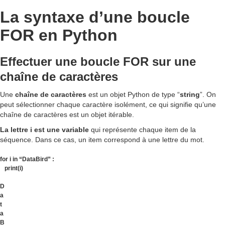
La syntaxe d’une boucle
FOR en Python
Effectuer une boucle FOR sur une
chaîne de caractères
Une
chaîne de caractères
est un objet Python de type “
string
”. On
peut sélectionner chaque caractère isolément, ce qui signifie qu’une
chaîne de caractères est un objet itérable.
La lettre i est une variable
qui représente chaque item de la
séquence. Dans ce cas, un item correspond à une lettre du mot.
for i in “DataBird” :
print(i)
D
a
t
a
B