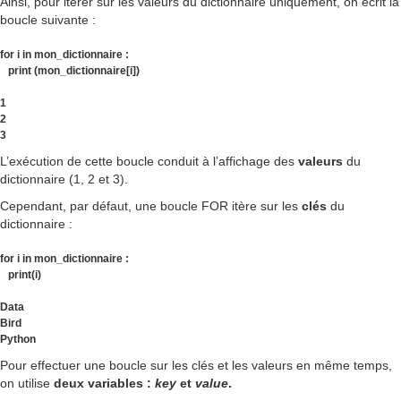
Ainsi, pour itérer sur les valeurs du dictionnaire uniquement, on écrit la
boucle suivante :
for i in mon_dictionnaire :
print (mon_dictionnaire[i])
1
2
3
L’exécution de cette boucle conduit à l’affichage des
valeurs
du
dictionnaire (1, 2 et 3).
Cependant, par défaut, une boucle FOR itère sur les
clés
du
dictionnaire :
for i in mon_dictionnaire :
print(i)
Data
Bird
Python
Pour effectuer une boucle sur les clés et les valeurs en même temps,
on utilise
deux variables :
key
et
value
.