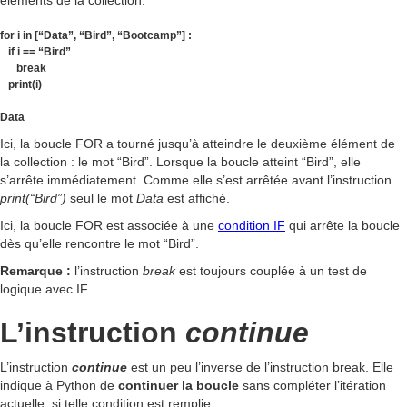
éléments de la collection.
for i in [“Data”, “Bird”, “Bootcamp”] :
if i == “Bird”
break
print(i)
Data
Ici, la boucle FOR a tourné jusqu’à atteindre le deuxième élément de
la collection : le mot “Bird”. Lorsque la boucle atteint “Bird”, elle
s’arrête immédiatement. Comme elle s’est arrêtée avant l’instruction
print(“Bird”)
seul le mot
Data
est affiché.
Ici, la boucle FOR est associée à une
condition IF
qui arrête la boucle
dès qu’elle rencontre le mot “Bird”.
Remarque :
l’instruction
break
est toujours couplée à un test de
logique avec IF.
L’instruction
continue
L’instruction
continue
est un peu l’inverse de l’instruction break. Elle
indique à Python de
continuer la boucle
sans compléter l’itération
actuelle, si telle condition est remplie.