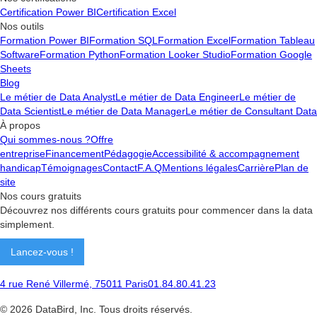
Certification Power BI
Certification Excel
Nos outils
Formation Power BI
Formation SQL
Formation Excel
Formation Tableau
Software
Formation Python
Formation Looker Studio
Formation Google
Sheets
Blog
Le métier de Data Analyst
Le métier de Data Engineer
Le métier de
Data Scientist
Le métier de Data Manager
Le métier de Consultant Data
À propos
Qui sommes-nous ?
Offre
entreprise
Financement
Pédagogie
Accessibilité & accompagnement
handicap
Témoignages
Contact
F.A.Q
Mentions légales
Carrière
Plan de
site
Nos cours gratuits
Découvrez nos différents cours gratuits pour commencer dans la data
simplement.
Lancez-vous !
4 rue René Villermé, 75011 Paris
01.84.80.41.23
©
2026
DataBird, Inc. Tous droits réservés.