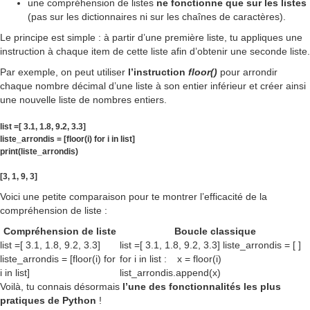
une compréhension de listes
ne fonctionne que sur les listes
(pas sur les dictionnaires ni sur les chaînes de caractères).
Le principe est simple : à partir d’une première liste, tu appliques une
instruction à chaque item de cette liste afin d’obtenir une seconde liste.
Par exemple, on peut utiliser
l’instruction
floor()
pour arrondir
chaque nombre décimal d’une liste à son entier inférieur et créer ainsi
une nouvelle liste de nombres entiers.
list =[ 3.1, 1.8, 9.2, 3.3]
liste_arrondis = [floor(i) for i in list]
print(liste_arrondis)
[3, 1, 9, 3]
Voici une petite comparaison pour te montrer l’efficacité de la
compréhension de liste :
Compréhension de liste
Boucle classique
list =[ 3.1, 1.8, 9.2, 3.3]
list =[ 3.1, 1.8, 9.2, 3.3] liste_arrondis = [ ]
liste_arrondis = [floor(i) for
for i in list : x = floor(i)
i in list]
list_arrondis.append(x)
Voilà, tu connais désormais
l’une des fonctionnalités les plus
pratiques de Python
!