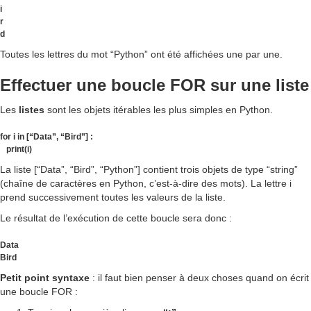
i
r
d
Toutes les lettres du mot “Python” ont été affichées une par une.
Effectuer une boucle FOR sur une liste
Les
listes
sont les objets itérables les plus simples en Python.
for i in [“Data”, “Bird”] :
print(i)
La liste [“Data”, “Bird”, “Python”] contient trois objets de type “string”
(chaîne de caractères en Python, c’est-à-dire des mots). La lettre i
prend successivement toutes les valeurs de la liste.
Le résultat de l’exécution de cette boucle sera donc :
Data
Bird
Petit point syntaxe
: il faut bien penser à deux choses quand on écrit
une boucle FOR :