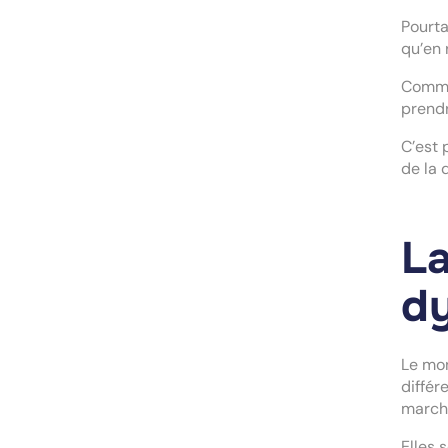
Pourta
qu’en 
Comme 
prendr
C’est 
de la 
La
d
Le mon
différ
march
Elles 