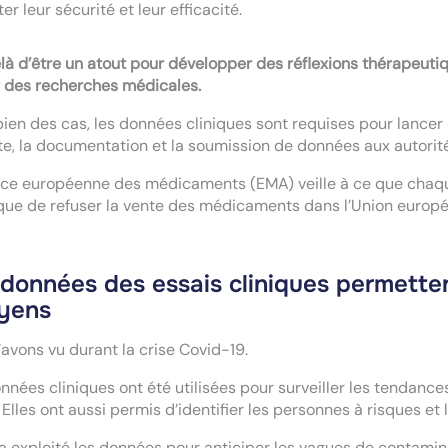
ter leur sécurité et leur efficacité.
à d’être un atout pour développer des réflexions thérapeutiq
 des recherches médicales.
ien des cas, les données cliniques sont requises pour lancer 
te, la documentation et la soumission de données aux autorit
ce européenne des médicaments (EMA) veille à ce que chaque 
que de refuser la vente des médicaments dans l’Union europ
 données des essais cliniques permette
oyens
’avons vu durant la crise Covid-19.
nnées cliniques ont été utilisées pour surveiller les tendanc
. Elles ont aussi permis d’identifier les personnes à risques et
 a exploité les données pour anticiper les vagues de contamina