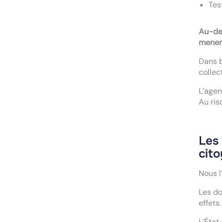
Tes
Au-del
mener
Dans b
collec
L’agen
Au ris
Les
cit
Nous l
Les do
effets
L’État