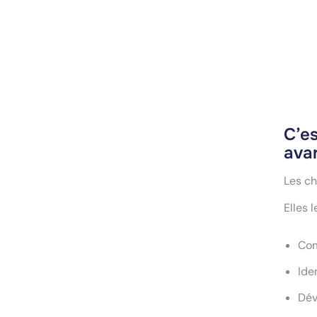
C’es
ava
Les ch
Elles 
Com
Ide
Dév