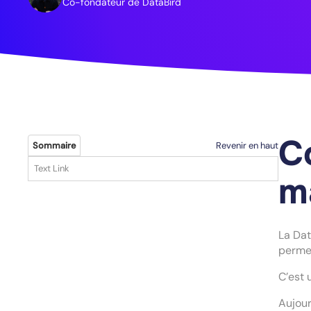
Co-fondateur de DataBird
C
Revenir en haut
Sommaire
Text Link
m
La Dat
permet
C’est 
Aujour