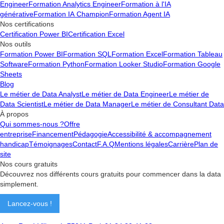
Engineer
Formation Analytics Engineer
Formation à l'IA
générative
Formation IA Champion
Formation Agent IA
Nos certifications
Certification Power BI
Certification Excel
Nos outils
Formation Power BI
Formation SQL
Formation Excel
Formation Tableau
Software
Formation Python
Formation Looker Studio
Formation Google
Sheets
Blog
Le métier de Data Analyst
Le métier de Data Engineer
Le métier de
Data Scientist
Le métier de Data Manager
Le métier de Consultant Data
À propos
Qui sommes-nous ?
Offre
entreprise
Financement
Pédagogie
Accessibilité & accompagnement
handicap
Témoignages
Contact
F.A.Q
Mentions légales
Carrière
Plan de
site
Nos cours gratuits
Découvrez nos différents cours gratuits pour commencer dans la data
simplement.
Lancez-vous !