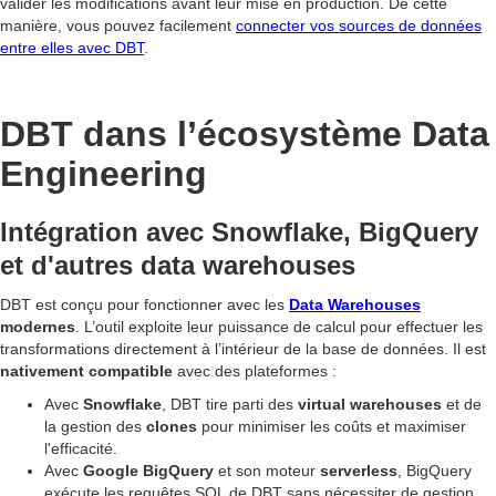
valider les modifications avant leur mise en production. De cette
manière, vous pouvez facilement
connecter vos sources de données
entre elles avec DBT
.
DBT dans l’écosystème Data
Engineering
Intégration avec Snowflake, BigQuery
et d'autres data warehouses
DBT est conçu pour fonctionner avec les
Data Warehouses
modernes
. L’outil exploite leur puissance de calcul pour effectuer les
transformations directement à l’intérieur de la base de données. Il est
nativement compatible
avec des plateformes :
Avec
Snowflake
, DBT tire parti des
virtual warehouses
et de
la gestion des
clones
pour minimiser les coûts et maximiser
l'efficacité.
Avec
Google BigQuery
et son moteur
serverless
, BigQuery
exécute les requêtes SQL de DBT sans nécessiter de gestion