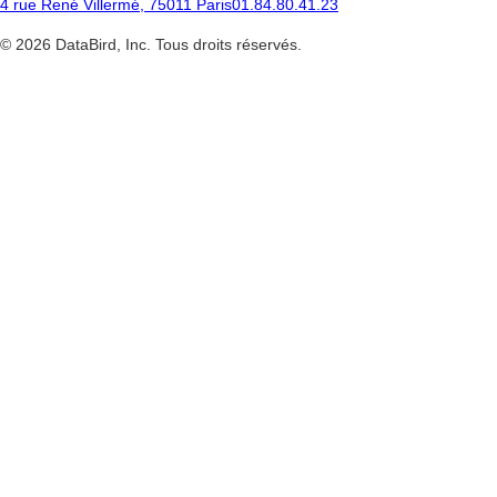
4 rue René Villermé, 75011 Paris
01.84.80.41.23
©
2026
DataBird, Inc. Tous droits réservés.