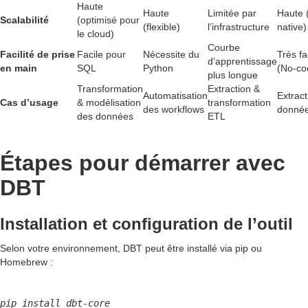
Haute
Haute
Limitée par
Haute 
Scalabilité
(optimisé pour
(flexible)
l’infrastructure
native)
le cloud)
Courbe
Facilité de prise
Facile pour
Nécessite du
Très fa
d’apprentissage
en main
SQL
Python
(No-co
plus longue
Transformation
Extraction &
Automatisation
Extract
Cas d’usage
& modélisation
transformation
des workflows
donné
des données
ETL
Étapes pour démarrer avec
DBT
Installation et configuration de l’outil
Selon votre environnement, DBT peut être installé via pip ou
Homebrew :
pip install dbt-core