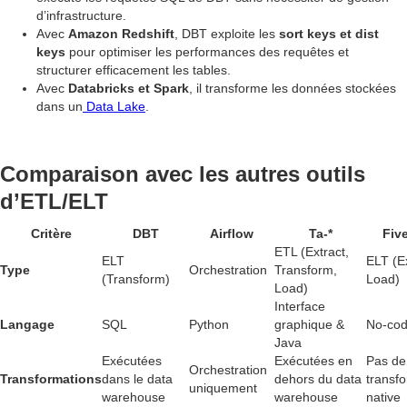
d’infrastructure.
Avec
Amazon Redshift
, DBT exploite les
sort keys et dist
keys
pour optimiser les performances des requêtes et
structurer efficacement les tables.
Avec
Databricks et Spark
, il transforme les données stockées
dans un
Data Lake
.
Comparaison avec les autres outils
d’ETL/ELT
Critère
DBT
Airflow
Ta-*
Fiv
ETL (Extract,
ELT
ELT (E
Type
Orchestration
Transform,
(Transform)
Load)
Load)
Interface
Langage
SQL
Python
graphique &
No-co
Java
Exécutées
Exécutées en
Pas de
Orchestration
Transformations
dans le data
dehors du data
transf
uniquement
warehouse
warehouse
native