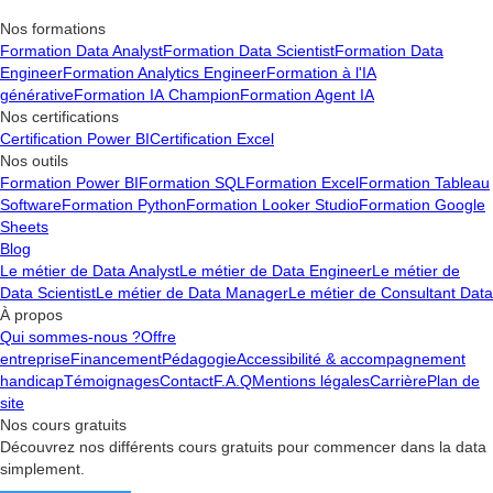
Nos formations
Formation Data Analyst
Formation Data Scientist
Formation Data
Engineer
Formation Analytics Engineer
Formation à l'IA
générative
Formation IA Champion
Formation Agent IA
Nos certifications
Certification Power BI
Certification Excel
Nos outils
Formation Power BI
Formation SQL
Formation Excel
Formation Tableau
Software
Formation Python
Formation Looker Studio
Formation Google
Sheets
Blog
Le métier de Data Analyst
Le métier de Data Engineer
Le métier de
Data Scientist
Le métier de Data Manager
Le métier de Consultant Data
À propos
Qui sommes-nous ?
Offre
entreprise
Financement
Pédagogie
Accessibilité & accompagnement
handicap
Témoignages
Contact
F.A.Q
Mentions légales
Carrière
Plan de
site
Nos cours gratuits
Découvrez nos différents cours gratuits pour commencer dans la data
simplement.