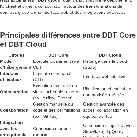
tests automatisés),
DBT Cloud
, quant à lui, simplifie le déploiement,
l'orchestration et la collaboration autour des transformations de
données grâce à une interface web et des intégrations avancées.
Principales différences entre DBT Core
et DBT Cloud
Critères
DBT Core
DBT Cloud
Mode
Exécuté localement (via
Hébergé dans le cloud
d’hébergement
CLI)
(SaaS)
Interface
Ligne de commande
Interface web intuitive
utilisateur
(CLI)
Exécution manuelle ou
Planification et exécution
Orchestration
via un scheduler externe
automatisée intégrée
(ex : Airflow, Prefect)
Gestion manuelle du
Gestion avancée des
Collaboration
code et des permissions
accès, collaboration en
(ex : GitHub)
équipe facilitée
Intégration
Connexion simplifiée avec
avec les
Connexion manuelle
Snowflake, BigQuery,
entrepôts de
requise