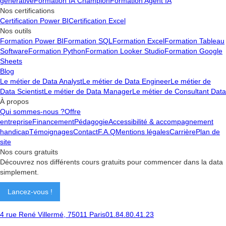
générative
Formation IA Champion
Formation Agent IA
Nos certifications
Certification Power BI
Certification Excel
Nos outils
Formation Power BI
Formation SQL
Formation Excel
Formation Tableau
Software
Formation Python
Formation Looker Studio
Formation Google
Sheets
Blog
Le métier de Data Analyst
Le métier de Data Engineer
Le métier de
Data Scientist
Le métier de Data Manager
Le métier de Consultant Data
À propos
Qui sommes-nous ?
Offre
entreprise
Financement
Pédagogie
Accessibilité & accompagnement
handicap
Témoignages
Contact
F.A.Q
Mentions légales
Carrière
Plan de
site
Nos cours gratuits
Découvrez nos différents cours gratuits pour commencer dans la data
simplement.
Lancez-vous !
4 rue René Villermé, 75011 Paris
01.84.80.41.23