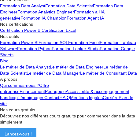
Formation Data Analyst
Formation Data Scientist
Formation Data
Engineer
Formation Analytics Engineer
Formation à l'IA
générative
Formation IA Champion
Formation Agent IA
Nos certifications
Certification Power BI
Certification Excel
Nos outils
Formation Power BI
Formation SQL
Formation Excel
Formation Tableau
Software
Formation Python
Formation Looker Studio
Formation Google
Sheets
Blog
Le métier de Data Analyst
Le métier de Data Engineer
Le métier de
Data Scientist
Le métier de Data Manager
Le métier de Consultant Data
À propos
Qui sommes-nous ?
Offre
entreprise
Financement
Pédagogie
Accessibilité & accompagnement
handicap
Témoignages
Contact
F.A.Q
Mentions légales
Carrière
Plan de
site
Nos cours gratuits
Découvrez nos différents cours gratuits pour commencer dans la data
simplement.
Lancez-vous !