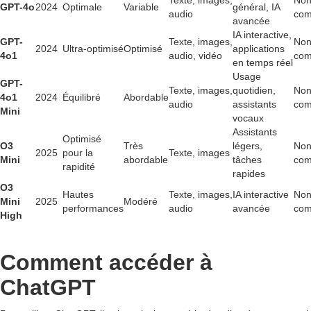
Texte, images,
No
GPT-4o
2024
Optimale
Variable
général, IA
audio
com
avancée
IA interactive,
GPT-
Texte, images,
No
2024
Ultra-optimisé
Optimisé
applications
4o1
audio, vidéo
com
en temps réel
Usage
GPT-
Texte, images,
quotidien,
No
4o1
2024
Équilibré
Abordable
audio
assistants
com
Mini
vocaux
Assistants
Optimisé
O3
Très
légers,
No
2025
pour la
Texte, images
Mini
abordable
tâches
com
rapidité
rapides
O3
Hautes
Texte, images,
IA interactive
No
Mini
2025
Modéré
performances
audio
avancée
com
High
Comment accéder à
ChatGPT