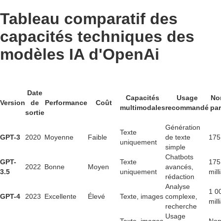
Tableau comparatif des
capacités techniques des
modèles IA d'OpenAi
Date
Capacités
Usage
No
Version
de
Performance
Coût
multimodales
recommandé
pa
sortie
Génération
Texte
GPT-3
2020
Moyenne
Faible
de texte
175 
uniquement
simple
Chatbots
GPT-
Texte
175
2022
Bonne
Moyen
avancés,
3.5
uniquement
mill
rédaction
Analyse
1 0
GPT-4
2023
Excellente
Élevé
Texte, images
complexe,
mill
recherche
Usage