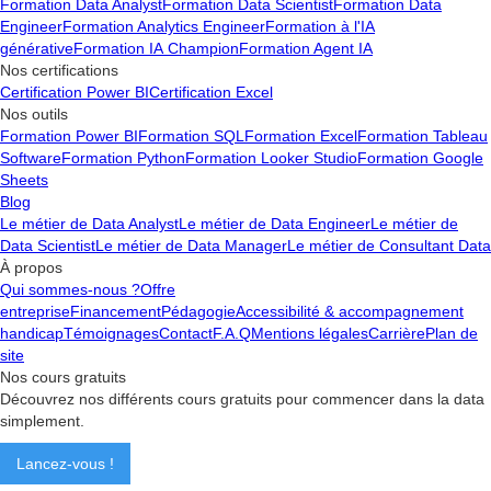
Formation Data Analyst
Formation Data Scientist
Formation Data
Engineer
Formation Analytics Engineer
Formation à l'IA
générative
Formation IA Champion
Formation Agent IA
Nos certifications
Certification Power BI
Certification Excel
Nos outils
Formation Power BI
Formation SQL
Formation Excel
Formation Tableau
Software
Formation Python
Formation Looker Studio
Formation Google
Sheets
Blog
Le métier de Data Analyst
Le métier de Data Engineer
Le métier de
Data Scientist
Le métier de Data Manager
Le métier de Consultant Data
À propos
Qui sommes-nous ?
Offre
entreprise
Financement
Pédagogie
Accessibilité & accompagnement
handicap
Témoignages
Contact
F.A.Q
Mentions légales
Carrière
Plan de
site
Nos cours gratuits
Découvrez nos différents cours gratuits pour commencer dans la data
simplement.
Lancez-vous !