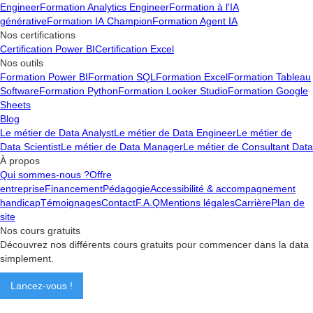
Engineer
Formation Analytics Engineer
Formation à l'IA
générative
Formation IA Champion
Formation Agent IA
Nos certifications
Certification Power BI
Certification Excel
Nos outils
Formation Power BI
Formation SQL
Formation Excel
Formation Tableau
Software
Formation Python
Formation Looker Studio
Formation Google
Sheets
Blog
Le métier de Data Analyst
Le métier de Data Engineer
Le métier de
Data Scientist
Le métier de Data Manager
Le métier de Consultant Data
À propos
Qui sommes-nous ?
Offre
entreprise
Financement
Pédagogie
Accessibilité & accompagnement
handicap
Témoignages
Contact
F.A.Q
Mentions légales
Carrière
Plan de
site
Nos cours gratuits
Découvrez nos différents cours gratuits pour commencer dans la data
simplement.
Lancez-vous !