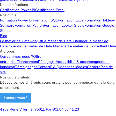
Nos certifications
Certification Power BI
Certification Excel
Nos outils
Formation Power BI
Formation SQL
Formation Excel
Formation Tableau
Software
Formation Python
Formation Looker Studio
Formation Google
Sheets
Blog
Le métier de Data Analyst
Le métier de Data Engineer
Le métier de
Data Scientist
Le métier de Data Manager
Le métier de Consultant Data
À propos
Qui sommes-nous ?
Offre
entreprise
Financement
Pédagogie
Accessibilité & accompagnement
handicap
Témoignages
Contact
F.A.Q
Mentions légales
Carrière
Plan de
site
Nos cours gratuits
Découvrez nos différents cours gratuits pour commencer dans la data
simplement.
Lancez-vous !
4 rue René Villermé, 75011 Paris
01.84.80.41.23