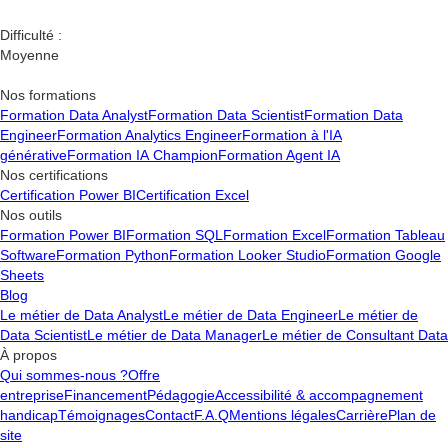
Difficulté :
Moyenne
Nos formations
Formation Data Analyst
Formation Data Scientist
Formation Data
Engineer
Formation Analytics Engineer
Formation à l'IA
générative
Formation IA Champion
Formation Agent IA
Nos certifications
Certification Power BI
Certification Excel
Nos outils
Formation Power BI
Formation SQL
Formation Excel
Formation Tableau
Software
Formation Python
Formation Looker Studio
Formation Google
Sheets
Blog
Le métier de Data Analyst
Le métier de Data Engineer
Le métier de
Data Scientist
Le métier de Data Manager
Le métier de Consultant Data
À propos
Qui sommes-nous ?
Offre
entreprise
Financement
Pédagogie
Accessibilité & accompagnement
handicap
Témoignages
Contact
F.A.Q
Mentions légales
Carrière
Plan de
site