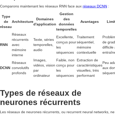
Comparons maintenant les réseaux RNN face aux
réseaux DCNN
:
Gestion
Type
Domaines
des
de
Architecture
Avantages
Limi
d'application
données
réseau
temporelles
Réseaux
Excellente,
Traitement
Problè
récurrents
Texte, séries
conçus pour
séquentiel,
de grad
RNN
avec
temporelles,
les
mémoire
difficile
mémoire
audio
séquences
contextuelle
entraîn
interne
Images,
Faible, non
Extraction de
Réseaux
Peu ad
vidéos, vision
conçu pour
caractéristiques
DCNN
convolutifs
aux do
par
les
visuelles, très
profonds
séquent
ordinateur
séquences
performant
Types de réseaux de
neurones récurrents
Les réseaux de neurones récurrents, ou recurrent neural networks, ne