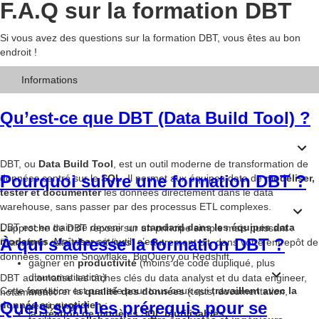
F.A.Q sur la formation DBT
Si vous avez des questions sur la formation DBT, vous êtes au bon
endroit !
Informations
Qu’est-ce que DBT (Data Build Tool) ?
DBT, ou
Data Build Tool
, est un outil moderne de transformation de
Pourquoi suivre une formation DBT ?
données centré sur le
SQL
. Il permet aux équipes data de
modéliser,
tester et documenter
les données directement dans le data
warehouse, sans passer par des processus ETL complexes.
DBT est en train de devenir un
standard dans les équipes data
L’approche de DBT repose sur un principe simple mais puissant :
À qui s’adresse la formation DBT ?
modernes
. Maîtriser cet outil, c’est :
“transform data where it lives”
— autrement dit, dans votre entrepôt de
données, comme Snowflake, BigQuery ou Redshift.
gagner en
productivité
(moins de code dupliqué, plus
d’automatisation)
DBT automatise les tâches clés du data analyst et du data engineer,
Cette formation est pensée pour tous ceux qui
travaillent avec la
améliorer la
qualité des données
(tests, documentation,
notamment :
Quels sont les prérequis pour se
donnée au quotidien
:
versioning)
la
création de modèles SQL réutilisables