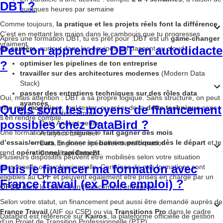
DBT ?
quelques heures par semaine
Comme toujours,
la pratique et les projets réels font la différence
.
C’est en mettant les mains dans le cambouis que tu progresses
Après une formation DBT, tu es prêt pour :
DBT est un
game-changer
vraiment.
Peut-on apprendre DBT en autodidacte
de carrière
, surtout dans les équipes qui passent au cloud.
?
optimiser les pipelines de ton entreprise
travailler sur des architectures modernes
(Modern Data
Stack)
passer des entretiens techniques sur des rôles data
Oui, mais attention : DBT a sa propre logique. Sans structure, on peut
avancés
Quels sont les moyens de financement
vite mal modéliser
, mal tester, ou créer de la
dette technique
sans
viser des postes comme :
s’en rendre compte.
possibles chez DataBird ?
Data Analyst senior
Une formation bien construite te
fait gagner des mois
Analytics Engineer
d’essais/erreurs
, te donne les
bonnes pratiques dès le départ
et te
Data Engineer spécialisé transformation
rend
opérationnel rapidement
.
Consultant Data BI
Plusieurs dispositifs peuvent être mobilisés selon votre situation
Puis je financer ma formation avec
personnelle ou professionnelle. Certaines de nos formations sont
éligibles au
CPF
et peuvent également être prises en charge par un
France travail (ex Pole emploi) ?
OPCO
dans le cadre d’un financement entreprise.
Selon votre statut, un financement peut aussi être demandé auprès de
France Travail
(AIF ou CSP) ou via
Transitions Pro
dans le cadre
DataBird est référencé sur
Kairos
, la plateforme officielle de gestion
d’un Projet de Transition Professionnelle (PTP).