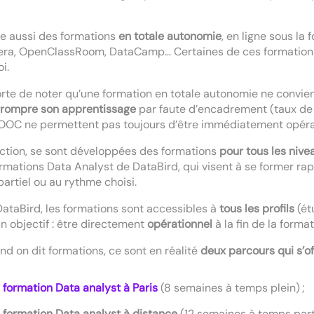
ste aussi des formations
en
totale autonomie
, en ligne sous l
ra, OpenClassRoom, DataCamp… Certaines de ces formations 
i.
orte de noter qu’une formation en totale autonomie ne convient
rrompre son apprentissage
par faute d’encadrement (taux de
OOC ne permettent pas toujours d’être immédiatement opéra
ction, se sont développées des formations
pour tous les niv
rmations Data Analyst de DataBird, qui visent à se former ra
 partiel ou au rythme choisi.
ataBird, les formations sont accessibles à
tous les profils
(ét
n objectif
: être directement
opérationnel
à la fin de la format
nd on dit formations, ce sont en réalité
deux parcours qui s’o
e
formation Data analyst à Paris
(8 semaines à temps plein) ;
e
formation Data analyst à distance
(12 semaines à temps parti