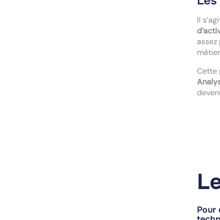
Les 
Il s’a
d’acti
assez 
métier
Cette 
Analys
devenu
Le
Pour 
tech