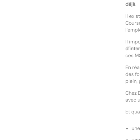
déjà
.
Il exi
Course
l’emplo
Il imp
d’inte
ces M
En réa
des fo
plein,
Chez D
avec u
Et qua
un
un