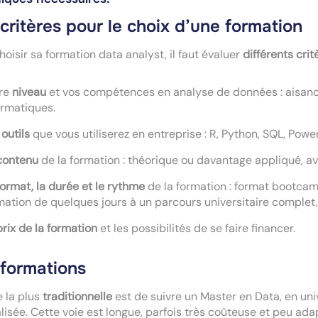
critères pour le choix d’une formation
hoisir sa formation data analyst, il faut évaluer
différents cri
re
niveau
et vos compétences en analyse de données
: aisan
ormatiques.
s
outils
que vous utiliserez en entreprise
: R, Python, SQL, Powe
contenu
de la formation
: théorique ou davantage appliqué, av
format, la durée et le rythme
de la formation
: format bootcamp
mation de quelques jours à un parcours universitaire complet,
prix de la formation
et les possibilités de se faire financer.
 formations
e la plus
traditionnelle
est de suivre un Master en Data, en uni
lisée. Cette voie est longue, parfois très coûteuse et peu ad