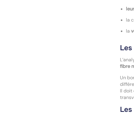
leu
la 
la
v
Les 
L’anal
fibre 
Un bon
différ
Il doi
transv
Les