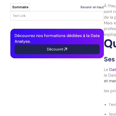
À l’he
Revenir en haut
Sommaire
sont r
Text Link
de la 
Mais e
profes
expliq
Découvrez nos formations dédiées à la Data
Qu
Analyse.
Découvrir
Ses
Le
Dat
le Data
et mar
les pr
l’e
leu