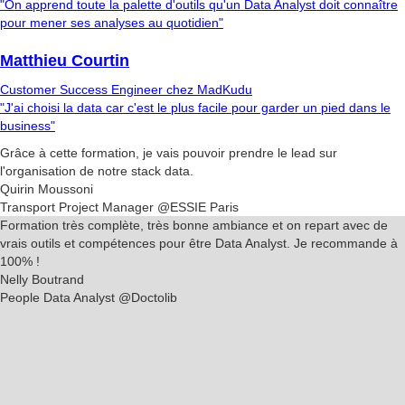
"On apprend toute la palette d'outils qu'un Data Analyst doit connaître
pour mener ses analyses au quotidien"
Matthieu Courtin
Customer Success Engineer chez MadKudu
"J'ai choisi la data car c'est le plus facile pour garder un pied dans le
business"
Grâce à cette formation, je vais pouvoir
prendre le lead
sur
l'organisation de
notre stack data
.
Quirin Moussoni
Transport Project Manager
@ESSIE Paris
Formation très complète
, très bonne ambiance et on repart avec
de
vrais outils et compétences
pour être Data Analyst.
Je recommande à
100% !
Nelly Boutrand
People Data Analyst
@Doctolib