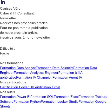
Clarisse Véron
Cyber & IT Consultant
Newsletter
Recevez nos
prochains articles
Pour ne pas rater la publication
de notre prochain article,
inscrivez-vous à notre newsletter
Difficulté :
Facile
Nos formations
Formation Data Analyst
Formation Data Scientist
Formation Data
Engineer
Formation Analytics Engineer
Formation à l'IA
générative
Formation IA Champion
Formation Agent IA
Nos certifications
Certification Power BI
Certification Excel
Nos outils
Formation Power BI
Formation SQL
Formation Excel
Formation Tableau
Software
Formation Python
Formation Looker Studio
Formation Google
Sheets