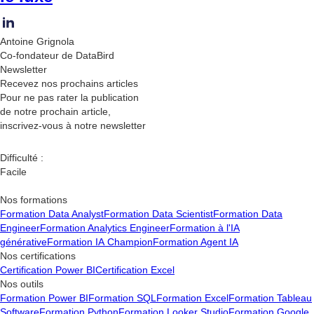
Antoine Grignola
Co-fondateur de DataBird
Newsletter
Recevez nos
prochains articles
Pour ne pas rater la publication
de notre prochain article,
inscrivez-vous à notre newsletter
Difficulté :
Facile
Nos formations
Formation Data Analyst
Formation Data Scientist
Formation Data
Engineer
Formation Analytics Engineer
Formation à l'IA
générative
Formation IA Champion
Formation Agent IA
Nos certifications
Certification Power BI
Certification Excel
Nos outils
Formation Power BI
Formation SQL
Formation Excel
Formation Tableau
Software
Formation Python
Formation Looker Studio
Formation Google