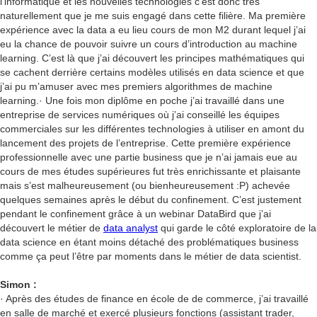
l’informatique et les nouvelles technologies c’est donc très
naturellement que je me suis engagé dans cette filière. Ma première
expérience avec la data a eu lieu cours de mon M2 durant lequel j’ai
eu la chance de pouvoir suivre un cours d’introduction au machine
learning. C’est là que j’ai découvert les principes mathématiques qui
se cachent derrière certains modèles utilisés en data science et que
j’ai pu m’amuser avec mes premiers algorithmes de machine
learning.· Une fois mon diplôme en poche j’ai travaillé dans une
entreprise de services numériques où j’ai conseillé les équipes
commerciales sur les différentes technologies à utiliser en amont du
lancement des projets de l’entreprise. Cette première expérience
professionnelle avec une partie business que je n’ai jamais eue au
cours de mes études supérieures fut très enrichissante et plaisante
mais s’est malheureusement (ou bienheureusement :P) achevée
quelques semaines après le début du confinement. C’est justement
pendant le confinement grâce à un webinar DataBird que j’ai
découvert le métier de
data analyst
qui garde le côté exploratoire de la
data science en étant moins détaché des problématiques business
comme ça peut l’être par moments dans le métier de data scientist.
Simon :
· Après des études de finance en école de de commerce, j’ai travaillé
en salle de marché et exercé plusieurs fonctions (assistant trader,