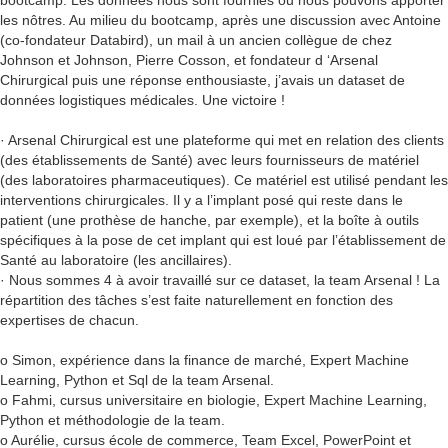
bootcamp. Les données nous sont fournies ou nous pouvons apporter
les nôtres. Au milieu du bootcamp, après une discussion avec Antoine
(co-fondateur Databird), un mail à un ancien collègue de chez
Johnson et Johnson, Pierre Cosson, et fondateur d ‘Arsenal
Chirurgical puis une réponse enthousiaste, j’avais un dataset de
données logistiques médicales. Une victoire !
· Arsenal Chirurgical est une plateforme qui met en relation des clients
(des établissements de Santé) avec leurs fournisseurs de matériel
(des laboratoires pharmaceutiques). Ce matériel est utilisé pendant les
interventions chirurgicales. Il y a l’implant posé qui reste dans le
patient (une prothèse de hanche, par exemple), et la boîte à outils
spécifiques à la pose de cet implant qui est loué par l’établissement de
Santé au laboratoire (les ancillaires).
· Nous sommes 4 à avoir travaillé sur ce dataset, la team Arsenal ! La
répartition des tâches s’est faite naturellement en fonction des
expertises de chacun.
o Simon, expérience dans la finance de marché, Expert Machine
Learning, Python et Sql de la team Arsenal.
o Fahmi, cursus universitaire en biologie, Expert Machine Learning,
Python et méthodologie de la team.
o Aurélie, cursus école de commerce, Team Excel, PowerPoint et