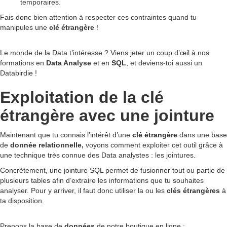
temporaires.
Fais donc bien attention à respecter ces contraintes quand tu
manipules une
clé
étrangère
!
Le monde de la Data t’intéresse ? Viens jeter un coup d’œil à nos
formations en
Data Analyse
et en
SQL
, et deviens-toi aussi un
Databirdie !
Exploitation de la clé
étrangère avec une jointure
Maintenant que tu connais l’intérêt d’une
clé
étrangère
dans une base
de
donnée
relationnelle,
voyons comment exploiter cet outil grâce à
une technique très connue des Data analystes : les jointures.
Concrètement, une jointure SQL permet de fusionner tout ou partie de
plusieurs tables afin d’extraire les informations que tu souhaites
analyser. Pour y arriver, il faut donc utiliser la ou les
clés étrangères
à
ta disposition.
Prenons la base de
données
de notre boutique en ligne :