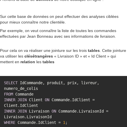
Sur cette base de données on peut effectuer des analyses ciblées
pour mieux connaître notre clientèle.
Par exemple, on veut connaître la liste de toutes les commandes
effectuées par Jean Bonneau avec ses informations de livraison.
Pour cela on va réaliser une jointure sur les trois
tables
. Cette jointure
va utiliser les
clésétrangères
« Livraison ID » et « Id Client » qui
mettent en
relation
les
tables
SELECT
 IdCommande, produit, prix, livreur, 
FROM
INNER
JOIN
 Client 
ON
 Commande.IdClient 
=
INNER
JOIN
 Livraison 
ON
 Commande.LivraisonId 
=
WHERE
 Commande.IdClient 
=
1
;