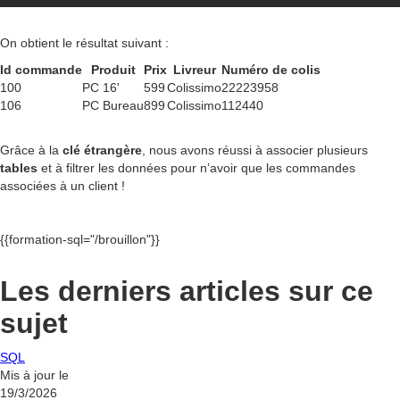
On obtient le résultat suivant :
Id commande
Produit
Prix
Livreur
Numéro de colis
100
PC 16'
599
Colissimo
22223958
106
PC Bureau
899
Colissimo
112440
Grâce à la
clé étrangère
, nous avons réussi à associer plusieurs
tables
et à filtrer les données pour n’avoir que les commandes
associées à un client !
{{formation-sql="/brouillon"}}
Les derniers articles sur ce
sujet
SQL
Mis à jour le
19/3/2026