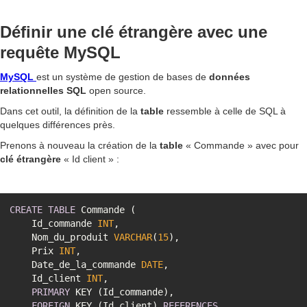
Définir une clé étrangère avec une
requête MySQL
MySQL
est un système de gestion de bases de
données
relationnelles
SQL
open source.
Dans cet outil, la définition de la
table
ressemble à celle de SQL à
quelques différences près.
Prenons à nouveau la création de la
table
« Commande » avec pour
clé
étrangère
« Id client » :
CREATE
TABLE
    Id_commande 
INT
    Nom_du_produit 
VARCHAR
(
15
    Prix 
INT
    Date_de_la_commande 
DATE
    Id_client 
INT
PRIMARY
FOREIGN
 KEY (Id_client) 
REFERENCES