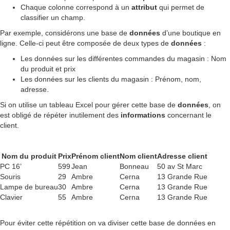
Chaque colonne correspond à un
attribut
qui permet de
classifier un champ.
Par exemple, considérons une base de
données
d’une boutique en
ligne. Celle-ci peut être composée de deux types de
données
:
Les données sur les différentes commandes du magasin : Nom
du produit et prix
Les données sur les clients du magasin : Prénom, nom,
adresse.
Si on utilise un tableau Excel pour gérer cette base de
données
, on
est obligé de répéter inutilement des
informations
concernant le
client.
Nom du produit
Prix
Prénom client
Nom client
Adresse client
PC 16’
599
Jean
Bonneau
50 av St Marc
Souris
29
Ambre
Cerna
13 Grande Rue
Lampe de bureau
30
Ambre
Cerna
13 Grande Rue
Clavier
55
Ambre
Cerna
13 Grande Rue
Pour éviter cette répétition on va diviser cette base de données en