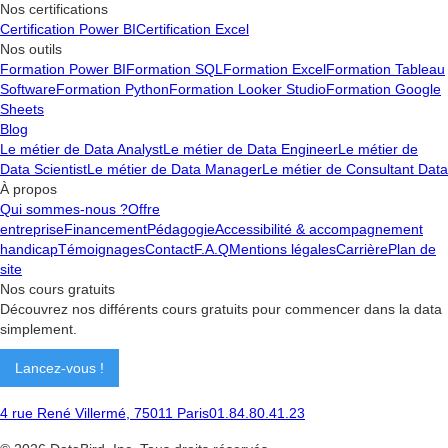
Nos certifications
Certification Power BI
Certification Excel
Nos outils
Formation Power BI
Formation SQL
Formation Excel
Formation Tableau
Software
Formation Python
Formation Looker Studio
Formation Google
Sheets
Blog
Le métier de Data Analyst
Le métier de Data Engineer
Le métier de
Data Scientist
Le métier de Data Manager
Le métier de Consultant Data
À propos
Qui sommes-nous ?
Offre
entreprise
Financement
Pédagogie
Accessibilité & accompagnement
handicap
Témoignages
Contact
F.A.Q
Mentions légales
Carrière
Plan de
site
Nos cours gratuits
Découvrez nos différents cours gratuits pour commencer dans la data
simplement.
Lancez-vous !
4 rue René Villermé, 75011 Paris
01.84.80.41.23