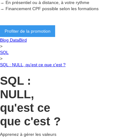
→ En présentiel ou à distance, à votre rythme
→ Financement CPF possible selon les formations
Profiter de la promotion
Blog DataBird
>
SQL
>
SQL : NULL, qu'est ce que c'est ?
SQL :
NULL,
qu'est ce
que c'est ?
Apprenez à gérer les valeurs