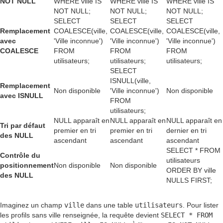
NOT NULL
WHERE ville IS
WHERE ville IS
WHERE ville IS
NOT NULL;
NOT NULL;
NOT NULL;
SELECT
SELECT
SELECT
Remplacement
COALESCE(ville,
COALESCE(ville,
COALESCE(ville,
avec
'Ville inconnue')
'Ville inconnue')
'Ville inconnue')
COALESCE
FROM
FROM
FROM
utilisateurs;
utilisateurs;
utilisateurs;
SELECT
ISNULL(ville,
Remplacement
Non disponible
'Ville inconnue')
Non disponible
avec ISNULL
FROM
utilisateurs;
NULL apparaît en
NULL apparaît en
NULL apparaît en
Tri par défaut
premier en tri
premier en tri
dernier en tri
des NULL
ascendant
ascendant
ascendant
SELECT * FROM
Contrôle du
utilisateurs
positionnement
Non disponible
Non disponible
ORDER BY ville
des NULL
NULLS FIRST;
Imaginez un champ
ville
dans une table
utilisateurs
. Pour lister
les profils sans ville renseignée, la requête devient
SELECT * FROM