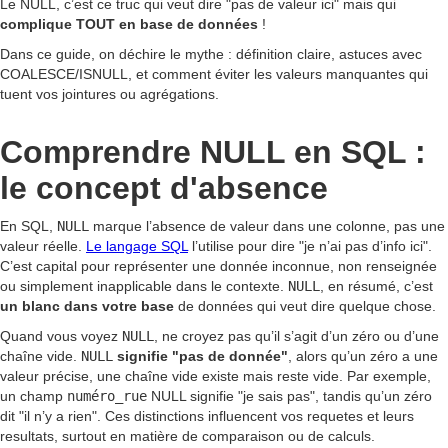
Le NULL, c’est ce truc qui veut dire "pas de valeur ici" mais qui
complique TOUT en base de données
!
Dans ce guide, on déchire le mythe : définition claire, astuces avec
COALESCE/ISNULL, et comment éviter les valeurs manquantes qui
tuent vos jointures ou agrégations.
Comprendre NULL en SQL :
le concept d'absence
En SQL,
NULL
marque l’absence de valeur dans une colonne, pas une
valeur réelle.
Le langage SQL
l’utilise pour dire "je n’ai pas d’info ici".
C’est capital pour représenter une donnée inconnue, non renseignée
ou simplement inapplicable dans le contexte.
NULL
, en résumé, c’est
un blanc dans votre base
de données qui veut dire quelque chose.
Quand vous voyez
NULL
, ne croyez pas qu’il s’agit d’un zéro ou d’une
chaîne vide.
NULL
signifie "pas de donnée"
, alors qu’un zéro a une
valeur précise, une chaîne vide existe mais reste vide. Par exemple,
un champ
numéro_rue
NULL signifie "je sais pas", tandis qu’un zéro
dit "il n’y a rien". Ces distinctions influencent vos requetes et leurs
resultats, surtout en matière de comparaison ou de calculs.