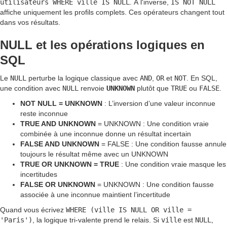
utilisateurs WHERE ville IS NULL
. À l'inverse,
IS NOT NULL
affiche uniquement les profils complets. Ces opérateurs changent tout
dans vos résultats.
NULL et les opérations logiques en
SQL
Le
NULL
perturbe la logique classique avec
AND
,
OR
et
NOT
. En SQL,
une condition avec
NULL
renvoie
UNKNOWN
plutôt que
TRUE
ou
FALSE
.
NOT NULL = UNKNOWN
: L’inversion d’une valeur inconnue
reste inconnue
TRUE AND UNKNOWN
= UNKNOWN : Une condition vraie
combinée à une inconnue donne un résultat incertain
FALSE AND UNKNOWN
= FALSE : Une condition fausse annule
toujours le résultat même avec un UNKNOWN
TRUE OR UNKNOWN = TRUE
: Une condition vraie masque les
incertitudes
FALSE OR UNKNOWN
= UNKNOWN : Une condition fausse
associée à une inconnue maintient l’incertitude
Quand vous écrivez
WHERE (ville IS NULL OR ville =
'Paris')
, la logique tri-valente prend le relais. Si
ville
est
NULL
,