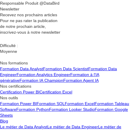
Responsable Produit @DataBird
Newsletter
Recevez nos
prochains articles
Pour ne pas rater la publication
de notre prochain article,
inscrivez-vous à notre newsletter
Difficulté :
Moyenne
Nos formations
Formation Data Analyst
Formation Data Scientist
Formation Data
Engineer
Formation Analytics Engineer
Formation à l'IA
générative
Formation IA Champion
Formation Agent IA
Nos certifications
Certification Power BI
Certification Excel
Nos outils
Formation Power BI
Formation SQL
Formation Excel
Formation Tableau
Software
Formation Python
Formation Looker Studio
Formation Google
Sheets
Blog
Le métier de Data Analyst
Le métier de Data Engineer
Le métier de