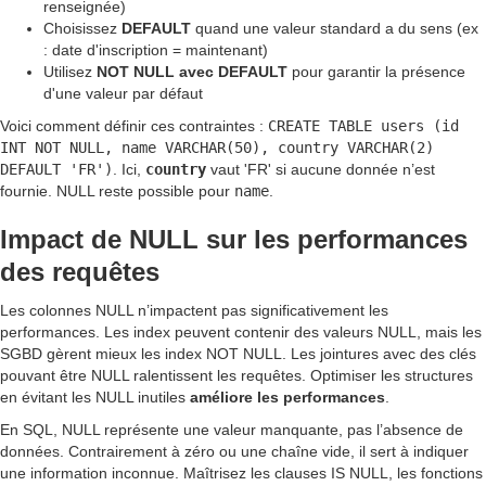
renseignée)
Choisissez
DEFAULT
quand une valeur standard a du sens (ex
: date d'inscription = maintenant)
Utilisez
NOT NULL avec DEFAULT
pour garantir la présence
d'une valeur par défaut
Voici comment définir ces contraintes :
CREATE TABLE users (id
INT NOT NULL, name VARCHAR(50), country VARCHAR(2)
DEFAULT 'FR')
. Ici,
country
vaut 'FR' si aucune donnée n’est
fournie. NULL reste possible pour
name
.
Impact de NULL sur les performances
des requêtes
Les colonnes NULL n’impactent pas significativement les
performances. Les index peuvent contenir des valeurs NULL, mais les
SGBD gèrent mieux les index NOT NULL. Les jointures avec des clés
pouvant être NULL ralentissent les requêtes. Optimiser les structures
en évitant les NULL inutiles
améliore les performances
.
En SQL, NULL représente une valeur manquante, pas l’absence de
données. Contrairement à zéro ou une chaîne vide, il sert à indiquer
une information inconnue. Maîtrisez les clauses IS NULL, les fonctions