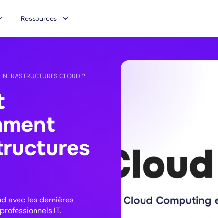
Ressources
 INFRASTRUCTURES CLOUD ?
t
mment
tructures
d avec les dernières
professionnels IT.