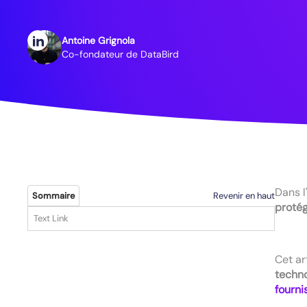
Antoine Grignola
Co-fondateur de DataBird
Dans l
Revenir en haut
Sommaire
protég
Text Link
Cet ar
techn
fourni