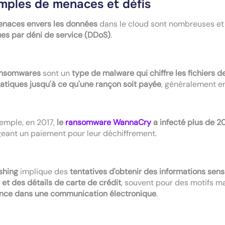
mples de menaces et défis
enaces envers les données
dans le cloud sont nombreuses et 
es par déni de service (DDoS)
.
ansomwares
sont un
type de malware qui chiffre les fichiers de
atiques jusqu'à ce qu'une rançon soit payée
, généralement e
emple, en 2017,
le
ransomware WannaCry
a infecté plus de 
geant un paiement pour leur déchiffrement.
shing
implique des
tentatives d'obtenir des informations sens
 et des détails de carte de crédit
, souvent pour des motifs ma
ance dans une communication électronique
.