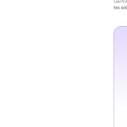
Gartn
les so