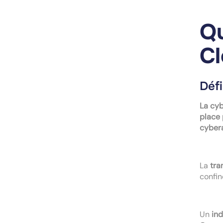
Qu
Cl
Défi
La cy
place 
cybera
La
tra
confin
Un
in