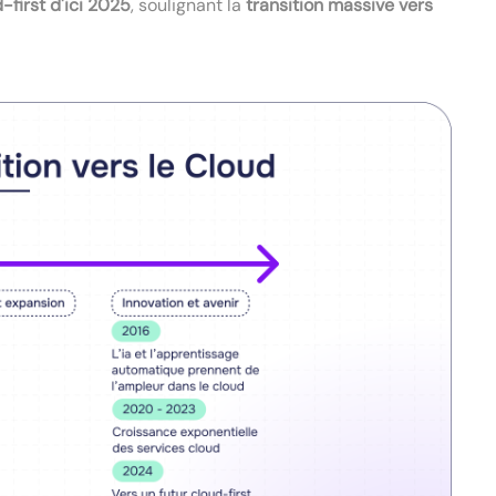
-first d'ici 2025
, soulignant la
transition massive vers