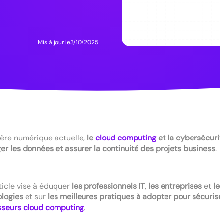
Mis à jour le
3/10/2025
'ère numérique actuelle,
le
cloud computing
et la cybersécuri
er les données et assurer la continuité des projets business
.
ticle vise à éduquer
les professionnels IT
,
les entreprises
et
l
ologies
et sur
les meilleures pratiques à adopter pour sécuriser
sseurs cloud computing
.