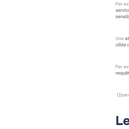
Par ex
servic
sensib
Une
at
cible 
Par ex
requêt
{{bann
Le