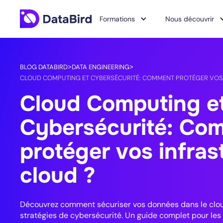
Formations
Nous découvrir
BLOG DATABIRD
DATA ENGINEERING
>
>
CLOUD COMPUTING ET CYBERSÉCURITÉ: COMMENT PROTÉGER VOS
Cloud Computing e
Cybersécurité: Co
protéger vos infras
cloud ?
Découvrez comment sécuriser vos données dans le clou
stratégies de cybersécurité. Un guide complet pour les 