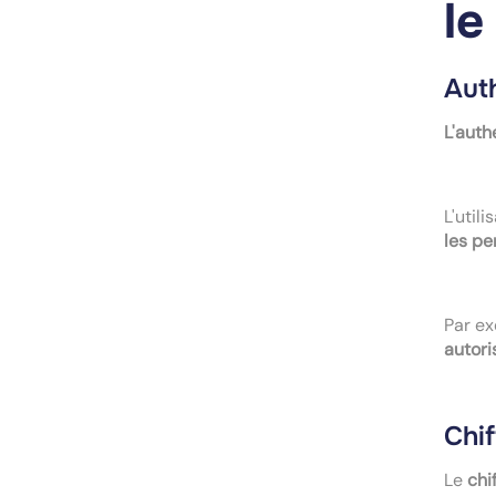
le
Auth
L'auth
L'util
les pe
Par ex
autori
Chi
Le
chi