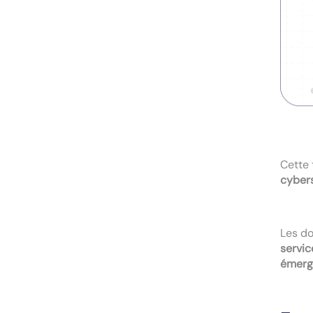
Cette 
cybers
Les do
servic
émerge