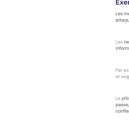
Exe
Les m
attaqu
Les
r
inform
Par ex
et exi
Le
phi
passe,
confi