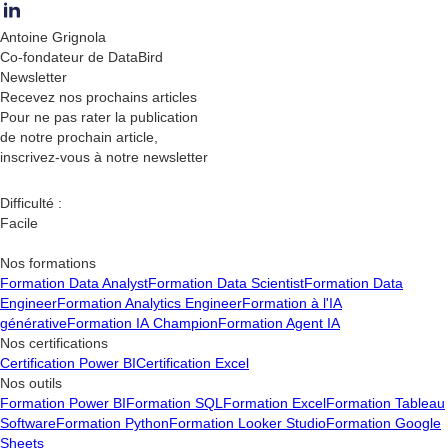
Antoine Grignola
Co-fondateur de DataBird
Newsletter
Recevez nos
prochains articles
Pour ne pas rater la publication
de notre prochain article,
inscrivez-vous à notre newsletter
Difficulté :
Facile
Nos formations
Formation Data Analyst
Formation Data Scientist
Formation Data
Engineer
Formation Analytics Engineer
Formation à l'IA
générative
Formation IA Champion
Formation Agent IA
Nos certifications
Certification Power BI
Certification Excel
Nos outils
Formation Power BI
Formation SQL
Formation Excel
Formation Tableau
Software
Formation Python
Formation Looker Studio
Formation Google
Sheets