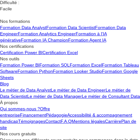
Difficulté :
Facile
Nos formations
Formation Data Analyst
Formation Data Scientist
Formation Data
Engineer
Formation Analytics Engineer
Formation à l'IA
générative
Formation IA Champion
Formation Agent IA
Nos certifications
Certification Power BI
Certification Excel
Nos outils
Formation Power BI
Formation SQL
Formation Excel
Formation Tableau
Software
Formation Python
Formation Looker Studio
Formation Google
Sheets
Blog
Le métier de Data Analyst
Le métier de Data Engineer
Le métier de
Data Scientist
Le métier de Data Manager
Le métier de Consultant Data
À propos
Qui sommes-nous ?
Offre
entreprise
Financement
Pédagogie
Accessibilité & accompagnement
handicap
Témoignages
Contact
F.A.Q
Mentions légales
Carrière
Plan de
site
Nos cours gratuits