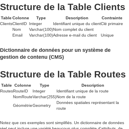
Structure de la Table Clients
Table
Colonne
Type
Description
Contrainte
Clients
ClientID
Integer
Identifiant unique du client
Clé primaire
Nom
Varchar(100)
Nom complet du client
Email
Varchar(100)
Adresse e-mail du client
Unique
Dictionnaire de données pour un système de
gestion de contenu (CMS)
Structure de la Table Routes
Table
Colonne
Type
Description
Routes
RouteID
Integer
Identifiant unique de la route
NomRoute
Varchar(255)
Nom de la route
Données spatiales représentant la
Géométrie
Geometry
route
Notez que ces exemples sont simplifiés. Un dictionnaire de données
réel peut inclure une variété beaucoup plus complète d'attributs, de