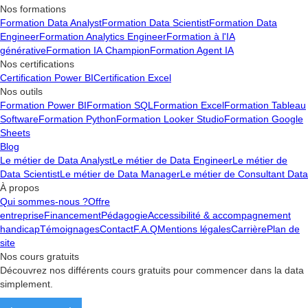
Nos formations
Formation Data Analyst
Formation Data Scientist
Formation Data
Engineer
Formation Analytics Engineer
Formation à l'IA
générative
Formation IA Champion
Formation Agent IA
Nos certifications
Certification Power BI
Certification Excel
Nos outils
Formation Power BI
Formation SQL
Formation Excel
Formation Tableau
Software
Formation Python
Formation Looker Studio
Formation Google
Sheets
Blog
Le métier de Data Analyst
Le métier de Data Engineer
Le métier de
Data Scientist
Le métier de Data Manager
Le métier de Consultant Data
À propos
Qui sommes-nous ?
Offre
entreprise
Financement
Pédagogie
Accessibilité & accompagnement
handicap
Témoignages
Contact
F.A.Q
Mentions légales
Carrière
Plan de
site
Nos cours gratuits
Découvrez nos différents cours gratuits pour commencer dans la data
simplement.