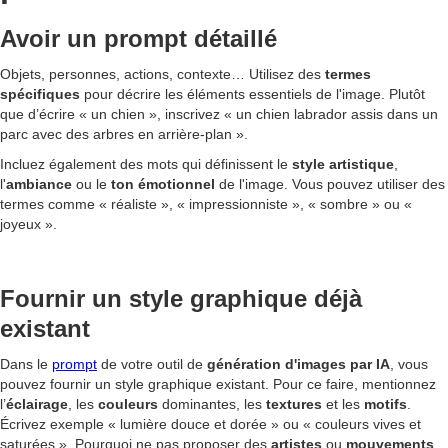
Avoir un prompt détaillé
Objets, personnes, actions, contexte… Utilisez des
termes
spécifiques
pour décrire les éléments essentiels de l'image. Plutôt
que d’écrire « un chien », inscrivez « un chien labrador assis dans un
parc avec des arbres en arrière-plan ».
Incluez également des mots qui définissent le
style artistique
,
l'
ambiance
ou le
ton émotionnel
de l'image. Vous pouvez utiliser des
termes comme « réaliste », « impressionniste », « sombre » ou «
joyeux ».
Fournir un style graphique déjà
existant
Dans le
prompt
de votre outil de
génération d'images par IA
, vous
pouvez fournir un style graphique existant. Pour ce faire, mentionnez
l’
éclairage
, les
couleurs
dominantes, les
textures
et les
motifs
.
Écrivez exemple « lumière douce et dorée » ou « couleurs vives et
saturées ». Pourquoi ne pas proposer des
artistes
ou
mouvements